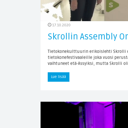
17.10.2020
Skrollin Assembly On
Tietokonekulttuurin erikoislehti Skrolli
tietokonefestivaaleille joka vuosi perus
vaihtuneet etä-Assyiksi, mutta Skrolli 
Lue lisää