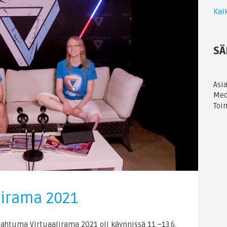
Kaik
SÄ
Asi
Med
Toi
lirama 2021
htuma Virtuaalirama 2021 oli käynnissä 11.–13.6.