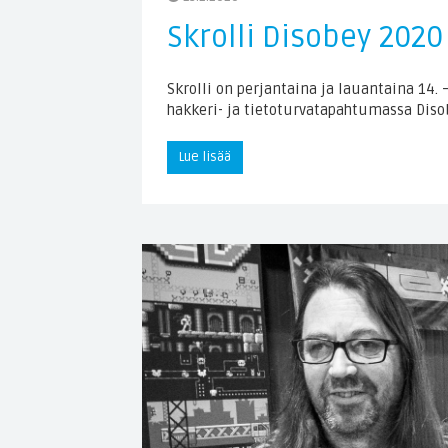
Skrolli Disobey 202
Skrolli on perjantaina ja lauantaina 14. 
hakkeri- ja tietoturvatapahtumassa Disob
Lue lisää