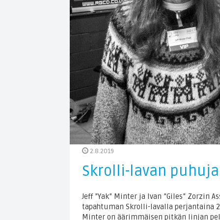
2.8.2019
Skrolli-lavan puhuja
Jeff ”Yak” Minter ja Ivan ”Giles” Zorzin
tapahtuman Skrolli-lavalla perjantaina 2.8
Minter on äärimmäisen pitkän linjan pel