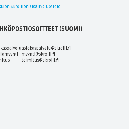
kien Skrollien sisällysluettelo
HKÖPOSTIOSOITTEET (SUOMI)
akaspalvelu
asiakaspalvelu@skrolli.fi
iamyynti
myynti@skrolli.fi
mitus
toimitus@skrolli.fi