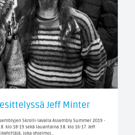
esittelyssä Jeff Minter
 Assemblyjen Skrolli-lavalla Assembly Summer 2019 -
. klo 18-19 sekä lauantaina 3.8. klo 16-17. Jeff
ikehittäjä, joka ohjelmoi…