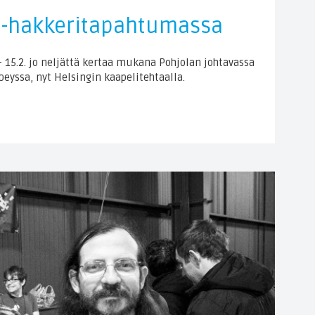
0 -hakkeritapahtumassa
– 15.2. jo neljättä kertaa mukana Pohjolan johtavassa
eyssa, nyt Helsingin kaapelitehtaalla.