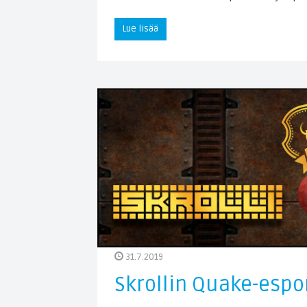
Lue lisää
31.7.2019
Skrollin Quake-espo