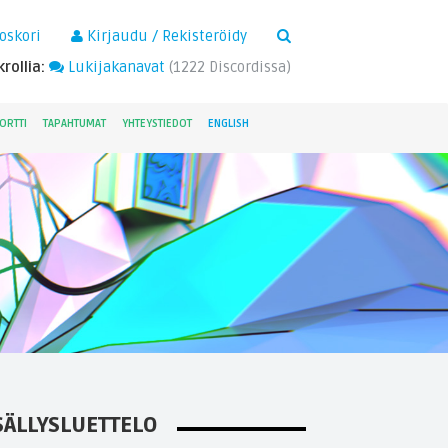
×
oskori
Kirjaudu / Rekisteröidy
rollia:
Lukijakanavat
(
1222
Discordissa)
ORTTI
TAPAHTUMAT
YHTEYSTIEDOT
ENGLISH
SÄLLYSLUETTELO