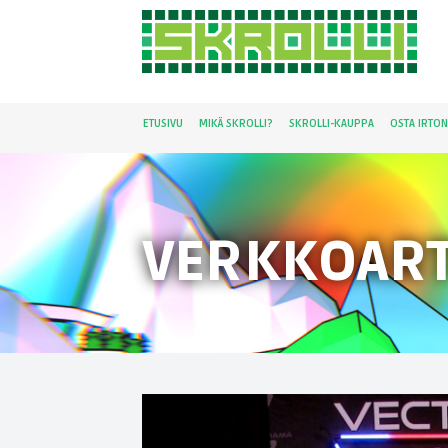
ETUSIVU
MIKÄ SKROLLI?
SKROLLI-KAUPPA
OSTA IRTO
VERKKOART