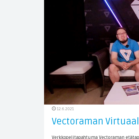
12.6.2021
Vectoraman Virtuaa
Verkkopelitapahtuma Vectoraman etätapa