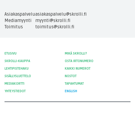
Asiakaspalvelu
asiakaspalvelu@skrolli.fi
Mediamyynti
myynti@skrolli.fi
Toimitus
toimitus@skrolli.fi
ETUSIVU
MIKÄ SKROLLI?
SKROLLI-KAUPPA
OSTA IRTONUMERO
LEHTIPISTEHAKU
KAIKKI NUMEROT
SISÄLLYSLUETTELO
NOSTOT
MEDIAKORTTI
TAPAHTUMAT
YHTEYSTIEDOT
ENGLISH