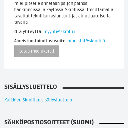
mielipiteelle annetaan paljon painoa
hankinnoissa ja käytössä. Skrollissa ilmoittamalla
tavoitat tekniikan asiantuntijat ainutlaatuisella
tavalla.
Ota yhteyttä:
myynti@skrolli.fi
Aineiston toimitusosoite:
aineistot@skrolli.fi
Lataa mediakortti
SISÄLLYSLUETTELO
Kaikkien Skrollien sisällysluettelo
SÄHKÖPOSTIOSOITTEET (SUOMI)