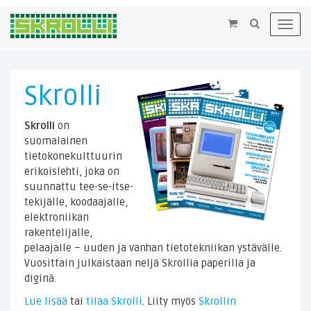
×
Toggl
navig
Skrolli
Skrolli
on
suomalainen
tietokonekulttuurin
erikoislehti, joka on
suunnattu tee-se-itse-
tekijälle, koodaajalle,
elektroniikan
rakentelijalle,
pelaajalle – uuden ja vanhan tietotekniikan ystävälle.
Vuosittain julkaistaan neljä Skrollia paperilla ja
diginä.
Lue lisää
tai
tilaa Skrolli
. Liity myös
Skrollin