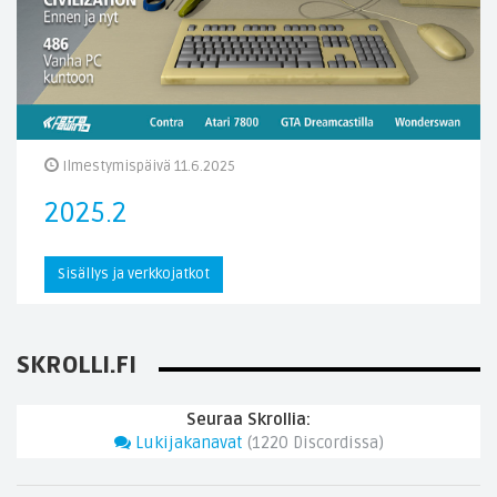
Ilmestymispäivä 11.6.2025
2025.2
Sisällys ja verkkojatkot
SKROLLI.FI
Seuraa Skrollia:
Lukijakanavat
(
1220
Discordissa)