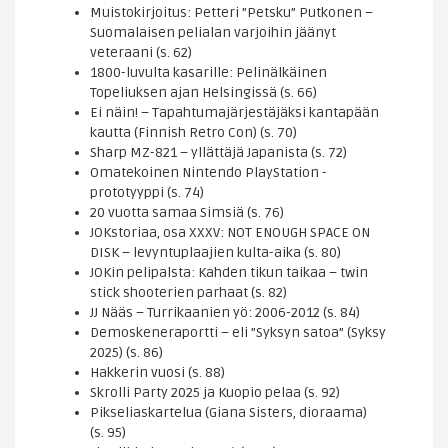
Muistokirjoitus: Petteri ”Petsku” Putkonen –
Suomalaisen pelialan varjoihin jäänyt
veteraani (s. 62)
1800-luvulta kasarille: Pelinälkäinen
Topeliuksen ajan Helsingissä (s. 66)
Ei näin! – Tapahtumajärjestäjäksi kantapään
kautta (Finnish Retro Con) (s. 70)
Sharp MZ-821 – yllättäjä Japanista (s. 72)
Omatekoinen Nintendo PlayStation -
prototyyppi (s. 74)
20 vuotta samaa Simsiä (s. 76)
JOKstoriaa, osa XXXV: NOT ENOUGH SPACE ON
DISK – levyntuplaajien kulta-aika (s. 80)
JOKin pelipalsta: Kahden tikun taikaa – twin
stick shooterien parhaat (s. 82)
JJ Nääs – Turrikaanien yö: 2006-2012 (s. 84)
Demoskeneraportti – eli ”Syksyn satoa” (Syksy
2025) (s. 86)
Hakkerin vuosi (s. 88)
Skrolli Party 2025 ja Kuopio pelaa (s. 92)
Pikseliaskartelua (Giana Sisters, dioraama)
(s. 95)