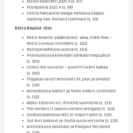
Skrolli-kalenteri 2025.4 (s. 97)
Postipalsta 2025.4 (s. 98)
Iloista haksausta Haaga-Heliassa (Happy
Hacking Day, Richard Stallman) (s. 99)
Retro Rewind -liite:
Retro Rewind -pääkirjoitus: Wow, mikä flow –
Retro Conissa nimittäin! (s. 102)
Retropeliaiheisia uutisia (s. 103)
Pelimuseossa kiivetään lohikäärmepuuhun
(s. 105)
Simon the Sorcerer – point’n’clickin taikaa
(s. 106)
Floppeja vai ei? Amstrad CPC plus ja GX4000
(s. 110)
Arvostelussa Sektori ja Turbo Sliders Unlimited
(s. 112)
Aleksi Eebenin VIC-ihmeitä Suomesta (s. 113)
The Settlers II saatiin viimein Amigalle (s. 114)
Syväluotauksessa NES:in import-pelit (s. 116)
Out Run taskuun ja muita uusia versioita (s. 118)
Arvostelussa Katanaut ja Platypus Reclayed
(s. 119)