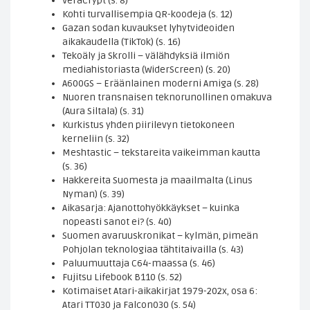
VeraCrypt (s. 8)
Kohti turvallisempia QR-koodeja (s. 12)
Gazan sodan kuvaukset lyhytvideoiden
aikakaudella (TikTok) (s. 16)
Tekoäly ja Skrolli – välähdyksiä ilmiön
mediahistoriasta (WiderScreen) (s. 20)
A600GS – Eräänlainen moderni Amiga (s. 28)
Nuoren transnaisen teknorunollinen omakuva
(Aura Siltala) (s. 31)
Kurkistus yhden piirilevyn tietokoneen
kerneliin (s. 32)
Meshtastic – tekstareita vaikeimman kautta
(s. 36)
Hakkereita Suomesta ja maailmalta (Linus
Nyman) (s. 39)
Aikasarja: Ajanottohyökkäykset – kuinka
nopeasti sanot ei? (s. 40)
Suomen avaruuskronikat – kylmän, pimeän
Pohjolan teknologiaa tähtitaivailla (s. 43)
Paluumuuttaja C64-maassa (s. 46)
Fujitsu Lifebook B110 (s. 52)
Kotimaiset Atari-aikakirjat 1979-202x, osa 6:
Atari TT030 ja Falcon030 (s. 54)