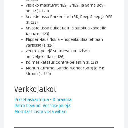
Vieläkö maistuvat NES-, SNES- ja Game Boy -
pelit? (s. 120)
Arvostelussa Darkenstein 3D, Deep Sleep ja OFF
(s. 122)
Arvostelussa Bullet Noir ja autoilua kahdella
tapaa (s. 123)
Flipper Haus Nokia – hopeakuulaa tehtaan
varjossa (s. 124)
Vectrex-pelejä Suomesta Huovisen
peliveljeksiltä (s. 126)
Kolmas katsaus Contra-peleihin (s. 128)
Manun kumma: Bandai WonderBorg ja MB
Simon (s. 130)
Verkkojatkot
Pikseliaskartelua - Dioraama
Retro Rewind: Vectrex-pelejä
Meshtasticista vielä vähän