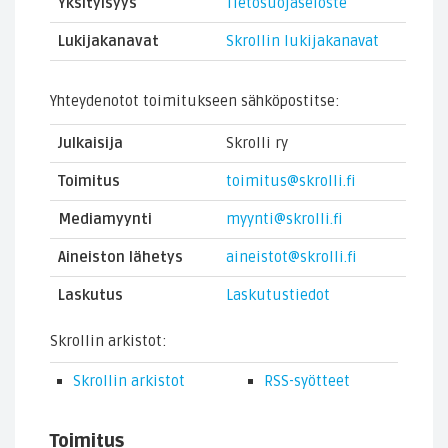
Yksityisyys
Tietosuojaseloste
Lukijakanavat
Skrollin lukijakanavat
Yhteydenotot toimitukseen sähköpostitse:
Julkaisija
Skrolli ry
Toimitus
toimitus@skrolli.fi
Mediamyynti
myynti@skrolli.fi
Aineiston lähetys
aineistot@skrolli.fi
Laskutus
Laskutustiedot
Skrollin arkistot:
Skrollin arkistot
RSS-syötteet
Toimitus