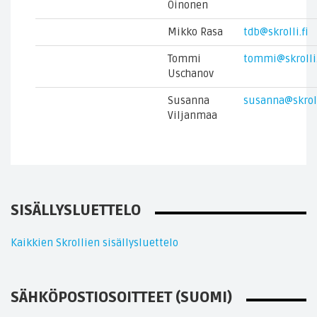
Oinonen
Mikko Rasa
tdb@skrolli.fi
Tommi
tommi@skrolli.
Uschanov
Susanna
susanna@skroll
Viljanmaa
SISÄLLYSLUETTELO
Kaikkien Skrollien sisällysluettelo
SÄHKÖPOSTIOSOITTEET (SUOMI)