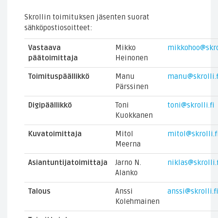
Skrollin toimituksen jäsenten suorat
sähköpostiosoitteet:
Vastaava
Mikko
mikkohoo@skrol
päätoimittaja
Heinonen
Toimituspäällikkö
Manu
manu@skrolli.f
Pärssinen
Digipäällikkö
Toni
toni@skrolli.fi
Kuokkanen
Kuvatoimittaja
Mitol
mitol@skrolli.f
Meerna
Asiantuntijatoimittaja
Jarno N.
niklas@skrolli.
Alanko
Talous
Anssi
anssi@skrolli.f
Kolehmainen