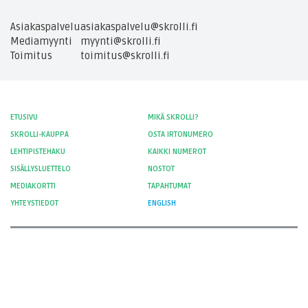
Asiakaspalvelu
asiakaspalvelu@skrolli.fi
Mediamyynti
myynti@skrolli.fi
Toimitus
toimitus@skrolli.fi
ETUSIVU
MIKÄ SKROLLI?
SKROLLI-KAUPPA
OSTA IRTONUMERO
LEHTIPISTEHAKU
KAIKKI NUMEROT
SISÄLLYSLUETTELO
NOSTOT
MEDIAKORTTI
TAPAHTUMAT
YHTEYSTIEDOT
ENGLISH