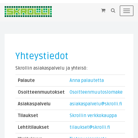
×
Toggl
navig
Yhteystiedot
Skrollin asiakaspalvelu ja yhteisö:
Palaute
Anna palautetta
Osoitteenmuutokset
Osoitteenmuutoslomake
Asiakaspalvelu
asiakaspalvelu@skrolli.fi
Tilaukset
Skrollin verkkokauppa
Lehtitilaukset
tilaukset@skrolli.fi