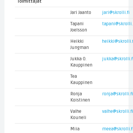
Toimittajat
Jari Jaanto
jari@skrolli.fi
Tapani
tapani@skrolli.
Joelsson
Heikki
heikki@skrolli.
Jungman
Jukka O.
jukka@skrolli.f
Kauppinen
Tea
Kauppinen
Ronja
ronja@skrolli.f
Koistinen
Valhe
valhe@skrolli.f
Kouneli
Miia
meea@skrolli.f