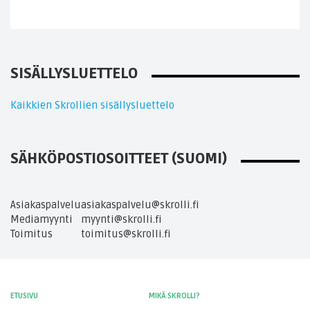
SISÄLLYSLUETTELO
Kaikkien Skrollien sisällysluettelo
SÄHKÖPOSTIOSOITTEET (SUOMI)
Asiakaspalvelu
asiakaspalvelu@skrolli.fi
Mediamyynti
myynti@skrolli.fi
Toimitus
toimitus@skrolli.fi
ETUSIVU
MIKÄ SKROLLI?