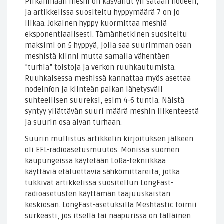
Pirkanmaan meshi on kasvanut yli sataan nodeen,
ja artikkelissa suositeltu hyppymäärä 7 on jo
liikaa. Jokainen hyppy kuormittaa meshiä
eksponentiaalisesti. Tämänhetkinen suositeltu
maksimi on 5 hyppyä, jolla saa suurimman osan
meshistä kiinni mutta samalla vähentäen
”turhia” toistoja ja verkon ruuhkautumista.
Ruuhkaisessa meshissä kannattaa myös asettaa
nodeinfon ja kiinteän paikan lähetysväli
suhteellisen suureksi, esim 4-6 tuntia. Näistä
syntyy yllättävän suuri määrä meshin liikenteestä
ja suurin osa aivan turhaan.
Suurin mullistus artikkelin kirjoituksen jälkeen
oli EFL-radioasetusmuutos. Monissa suomen
kaupungeissa käytetään LoRa-tekniikkaa
käyttäviä etäluettavia sähkömittareita, jotka
tukkivat artikkelissa suositellun LongFast-
radioasetusten käyttämän taajuuskaistan
keskiosan. LongFast-asetuksilla Meshtastic toimii
surkeasti, jos itsellä tai naapurissa on tälläinen