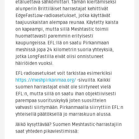
etäluettava sähkömittari. Tämän kiertämiseksi
alunperin Brittiläiset harrastajat kehittivät
EdgeFastLow-radioasetukset, jotka käyttävät
taajuuskaistan alempaa reunaa. Käytetty kaista
on kapeampi, mutta sillä Meshtastic toimii
huomattavasti paremmin erityisesti
kaupungeissa. EFL:llä on saatu Pirkanmaan
meshissä jopa 24 kilometrin suoria yhteyksiä,
jotka LongFastilla eivät olisi onnistuneet
häiriöiden vuoksi.
EFL-radioasetukset voit tarkistaa esimerkiksi
https://meshpirkanmaa.org/
-sivuilta. Kaikki
suomen harrastajat eivät ole siirtyneet vielä
EFL:n, mutta sillä on saatu ihan objektiivisesti
parempaa suorituskykyä joten suosittelen
vahvasti siirtymään. Pirkanmaalla siirryttiin EFL:n
yhteisellä päätöksellä jo marraskuun alussa.
Jäikö kysyttävää? Suomen Meshtastic-harrastajiin
saat yhteden pikaviestimissä: