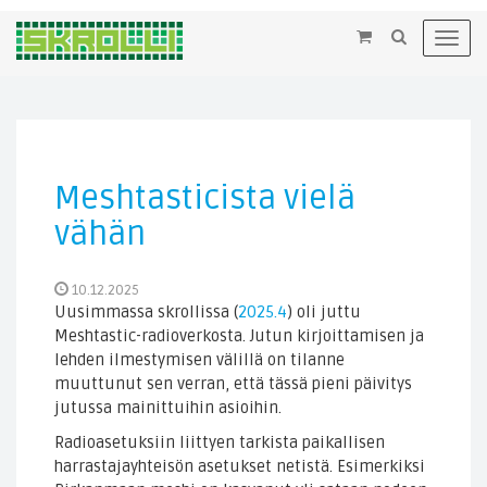
×
Toggl
navig
Meshtasticista vielä
vähän
10.12.2025
Uusimmassa skrollissa (
2025.4
) oli juttu
Meshtastic-radioverkosta. Jutun kirjoittamisen ja
lehden ilmestymisen välillä on tilanne
muuttunut sen verran, että tässä pieni päivitys
jutussa mainittuihin asioihin.
Radioasetuksiin liittyen tarkista paikallisen
harrastajayhteisön asetukset netistä. Esimerkiksi