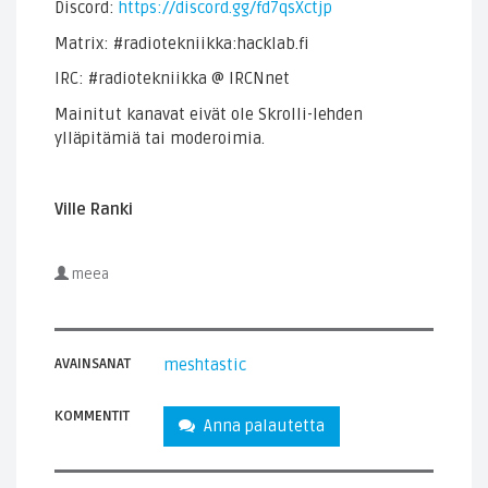
Discord:
https://discord.gg/fd7qsXctjp
Matrix: #radiotekniikka:hacklab.fi
IRC: #radiotekniikka @ IRCNnet
Mainitut kanavat eivät ole Skrolli-lehden
ylläpitämiä tai moderoimia.
Ville Ranki
meea
AVAINSANAT
meshtastic
KOMMENTIT
Anna palautetta