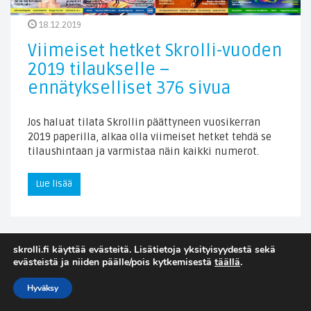
18.12.2019
Viimeiset hetket Skrolli-vuoden
2019 tilaukselle –
ennätykselliset 376 sivua
Jos haluat tilata Skrollin päättyneen vuosikerran
2019 paperilla, alkaa olla viimeiset hetket tehdä se
tilaushintaan ja varmistaa näin kaikki numerot.
Lue lisää
skrolli.fi käyttää evästeitä. Lisätietoja yksityisyydestä sekä
evästeistä ja niiden päälle/pois kytkemisestä
täällä
.
Hyväksy