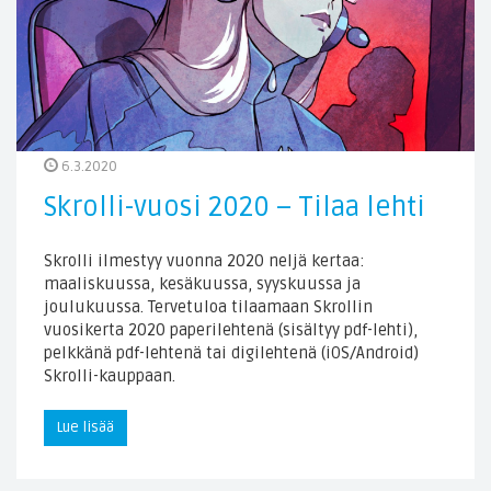
6.3.2020
Skrolli-vuosi 2020 – Tilaa lehti
Skrolli ilmestyy vuonna 2020 neljä kertaa:
maaliskuussa, kesäkuussa, syyskuussa ja
joulukuussa. Tervetuloa tilaamaan Skrollin
vuosikerta 2020 paperilehtenä (sisältyy pdf-lehti),
pelkkänä pdf-lehtenä tai digilehtenä (iOS/Android)
Skrolli-kauppaan.
Lue lisää