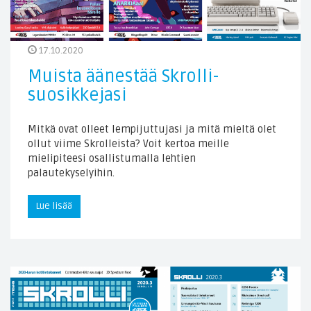
17.10.2020
Muista äänestää Skrolli-
suosikkejasi
Mitkä ovat olleet lempijuttujasi ja mitä mieltä olet
ollut viime Skrolleista? Voit kertoa meille
mielipiteesi osallistumalla lehtien
palautekyselyihin.
Lue lisää