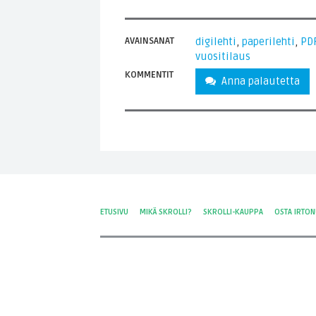
AVAINSANAT
digilehti
,
paperilehti
,
PD
vuositilaus
KOMMENTIT
Anna palautetta
ETUSIVU
MIKÄ SKROLLI?
SKROLLI-KAUPPA
OSTA IRTO