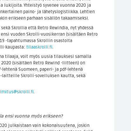
 ja lukijoita. Yhteistyö syvenee vuonna 2020 ja
kertainen paino- ja lähetyslogistiikka. Lehtien
kin erikseen parhaan sisällön takaamiseksi.
sekä Skrollia että Retro Rewindia, nyt yhdessä
 ensi vuoden Skrolli-vuosikerran (sisältäen Retro
9 -tapahtumassa Skrollin osastolta
lli-kaupasta:
tilaaskrolli.fi
.
nha tilaaja, voit myös uusia tilauksesi samalla
 2020 (sisältäen Retro Rewind -liitteen) on
f-lehtenä Suomeen, paperi- ja pdf-lehtenä
-laitteille Skrolli-sovelluksen kautta, sekä
imitus@skrolli.fi
.
illa ensi vuonna myös erikseen?
2020 julkaistaan vain kokonaisuutena, joskin