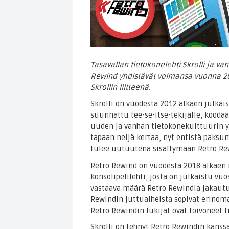
Tasavallan tietokonelehti Skrolli ja v
Rewind yhdistävät voimansa vuonna 20
Skrollin liitteenä.
Skrolli on vuodesta 2012 alkaen julkais
suunnattu tee-se-itse-tekijälle, koodaaj
uuden ja vanhan tietokonekulttuurin ys
tapaan neljä kertaa, nyt entistä paksu
tulee uutuutena sisältymään Retro Rewi
Retro Rewind on vuodesta 2018 alkaen 
konsolipelilehti, josta on julkaistu v
vastaava määrä Retro Rewindia jakautuu
Rewindin juttuaiheista sopivat erinoma
Retro Rewindin lukijat ovat toivoneet t
Skrolli on tehnyt Retro Rewindin kanssa