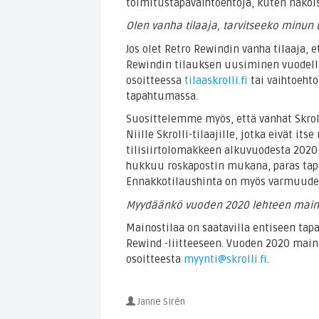
toimitustapavaihtoehtoja, kuten näköis
Olen vanha tilaaja, tarvitseeko minun u
Jos olet Retro Rewindin vanha tilaaja, e
Rewindin tilauksen uusiminen vuodelle
osoitteessa
tilaaskrolli.fi
tai vaihtoeht
tapahtumassa.
Suosittelemme myös, että vanhat Skrolli
Niille Skrolli-tilaajille, jotka eivät i
tilisiirtolomakkeen alkuvuodesta 2020
hukkuu roskapostin mukana, paras tapa
Ennakkotilaushinta on myös varmuudell
Myydäänkö vuoden 2020 lehteen maino
Mainostilaa on saatavilla entiseen tapaa
Rewind -liitteeseen. Vuoden 2020 maino
osoitteesta
myynti@skrolli.fi
.
Janne Sirén