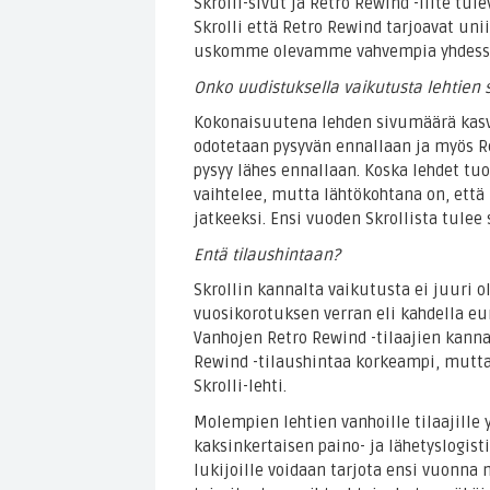
Skrolli-sivut ja Retro Rewind -liite tul
Skrolli että Retro Rewind tarjoavat uni
uskomme olevamme vahvempia yhdessä
Onko uudistuksella vaikutusta lehtien 
Kokonaisuutena lehden sivumäärä kasva
odotetaan pysyvän ennallaan ja myös 
pysyy lähes ennallaan. Koska lehdet tu
vaihtelee, mutta lähtökohtana on, että
jatkeeksi. Ensi vuoden Skrollista tulee 
Entä tilaushintaan?
Skrollin kannalta vaikutusta ei juuri 
vuosikorotuksen verran eli kahdella eur
Vanhojen Retro Rewind -tilaajien kannal
Rewind -tilaushintaa korkeampi, mutta
Skrolli-lehti.
Molempien lehtien vanhoille tilaajille
kaksinkertaisen paino- ja lähetyslogist
lukijoille voidaan tarjota ensi vuonn