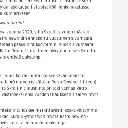
evat olemaan selkeästi erilliset osastonsa. Sekä
ikkia, epäkaupallista sisältöä, jonka jakelussa
 kuin erikseen.
sivumääriin?
a vuonna 2020, sillä Skrolli-sivujen määrän
Retro Rewindin ennakoitu vuotuinen sivumäärä
otetaan pääosin talkoovoimin, niiden sivumäärä
 Retro Rewind -liite tulee nykymuotoisen Skrollin
siis entistä paksumpi.
ole: vuosikerran hinta nousee tavanomaisen
olla 40 euroon (sisältäen Retro Rewind -liitteen).
ta Skrollin tilaushinta on toki vanhaa Retro
 vastineeksi ensi vuoden tilaukseen sisältyy myös
 yhteishinta laskee merkittävästi, koska vältämme
iikan. Skrolli-yhteistyön myötä Retro Rewind -
a myös entistä enemmän maksu- ja