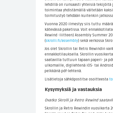
lehdillä on runsaasti yhteisiä tekijöitä
toimintaa yhdistämällä vältetään kaksin
toimitustyö tehdään kuitenkin jatkossa
Vuonna 2020 ilmestyy siis tuttu määrä 
kätevässä paketissa. Voit ennakkotilata
Rewind -liitteen) Assembly Summer 201
(
skrolli.fi/assembly
) sekä verkossa Skro
Jos olet Skrollin tai Retro Rewindin va
ennakkotilauksella. Skrollin vuosikerta
saatavilla tuttuun tapaan paperi- ja pd
ulkomaille, digilehtenä iOS- tai Android
pelkkänä pdf-lehtenä.
Lisätietoja sähköpostitse osoitteesta
to
Kysymyksiä ja vastauksia
Ovatko Skrolli ja Retro Rewind saatav
Skrollin ja Retro Rewindin vuosikerta 