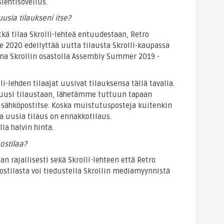
lehtisovellus.
usia tilaukseni itse?
tkä tilaa Skrolli-lehteä entuudestaan, Retro
 2020 edellyttää uutta tilausta Skrolli-kaupassa
ona Skrollin osastolla Assembly Summer 2019 -
-lehden tilaajat uusivat tilauksensa tällä tavalla.
tse uusi tilaustaan, lähetämme tuttuun tapaan
 sähköpostitse. Koska muistutusposteja kuitenkin
 uusia tilaus on ennakkotilaus.
a halvin hinta.
stilaa?
n rajallisesti sekä Skrolli-lehteen että Retro
stilasta voi tiedustella Skrollin mediamyynnistä