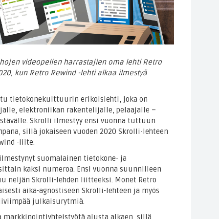
anhojen videopelien harrastajien oma lehti Retro
20, kun Retro Rewind -lehti alkaa ilmestyä
tu tietokonekulttuurin erikoislehti, joka on
alle, elektroniikan rakentelijalle, pelaajalle –
tävälle. Skrolli ilmestyy ensi vuonna tuttuun
mpana, sillä jokaiseen vuoden 2020 Skrolli-lehteen
nd -liite.
ilmestynyt suomalainen tietokone- ja
uosittain kaksi numeroa. Ensi vuonna suunnilleen
 neljän Skrolli-lehden liitteeksi. Monet Retro
isesti aika-agnostiseen Skrolli-lehteen ja myös
iiviimpää julkaisurytmiä.
 markkinointiyhteistyötä alusta alkaen, sillä