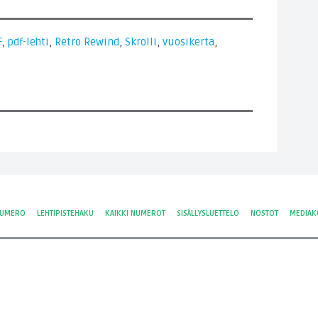
F
,
pdf-lehti
,
Retro Rewind
,
Skrolli
,
vuosikerta
,
NUMERO
LEHTIPISTEHAKU
KAIKKI NUMEROT
SISÄLLYSLUETTELO
NOSTOT
MEDIAK