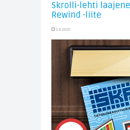
Skrolli-lehti laaje
Rewind -liite
1.8.2019