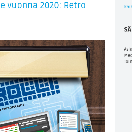
nee vuonna 2020: Retro
Kaik
SÄ
Asi
Med
Toi