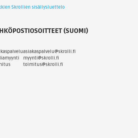
kien Skrollien sisällysluettelo
HKÖPOSTIOSOITTEET (SUOMI)
akaspalvelu
asiakaspalvelu@skrolli.fi
iamyynti
myynti@skrolli.fi
mitus
toimitus@skrolli.fi