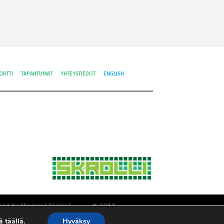
ORTTI
TAPAHTUMAT
YHTEYSTIEDOT
ENGLISH
ted by Moment Digital
© 2012-
tyisyys ja evästeet
2026 Skrolli
tä
täällä
.
Hyväksy