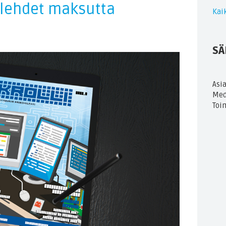
-lehdet maksutta
Kaik
SÄ
Asi
Med
Toi