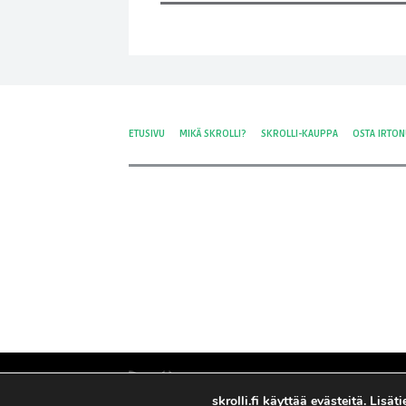
ETUSIVU
MIKÄ SKROLLI?
SKROLLI-KAUPPA
OSTA IRTO
skrolli.fi käyttää evästeitä. Lisä