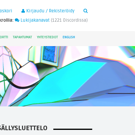
×
oskori
Kirjaudu / Rekisteröidy
rollia:
Lukijakanavat
(
1221
Discordissa)
ORTTI
TAPAHTUMAT
YHTEYSTIEDOT
ENGLISH
SÄLLYSLUETTELO