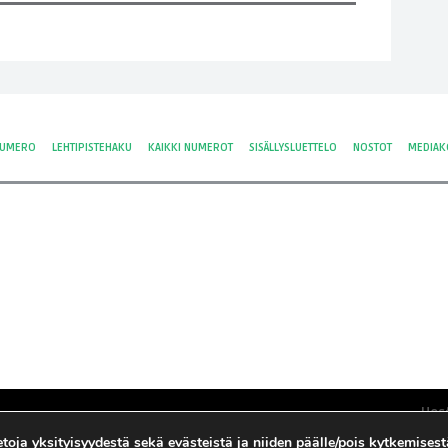
NUMERO
LEHTIPISTEHAKU
KAIKKI NUMEROT
SISÄLLYSLUETTELO
NOSTOT
MEDIAK
Hos
Yksi
tietoja yksityisyydestä sekä evästeistä ja niiden päälle/pois kytkemises