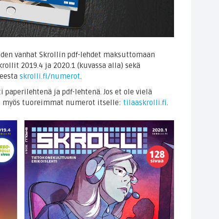
oden vanhat Skrollin pdf-lehdet maksuttomaan
rollit 2019.4 ja 2020.1 (kuvassa alla) sekä
teesta
skrolli.fi/numerot
.
 paperilehtenä ja pdf-lehtenä. Jos et ole vielä
taa myös tuoreimmat numerot itselle:
tilaaskrolli.fi
.