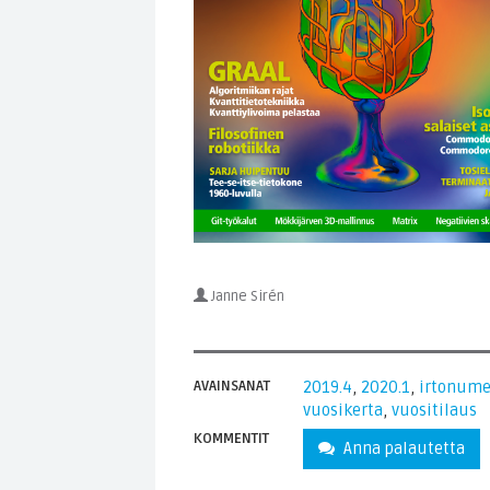
Janne Sirén
AVAINSANAT
2019.4
,
2020.1
,
irtonume
vuosikerta
,
vuositilaus
KOMMENTIT
Anna palautetta