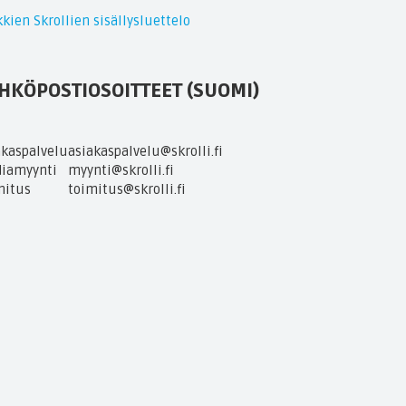
kien Skrollien sisällysluettelo
HKÖPOSTIOSOITTEET (SUOMI)
akaspalvelu
asiakaspalvelu@skrolli.fi
iamyynti
myynti@skrolli.fi
mitus
toimitus@skrolli.fi