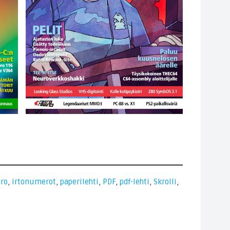
ro
,
irtonumerot
,
paperilehti
,
PDF
,
pdf-lehti
,
Skrolli
,