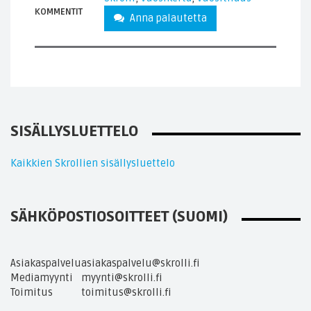
KOMMENTIT
Anna palautetta
SISÄLLYSLUETTELO
Kaikkien Skrollien sisällysluettelo
SÄHKÖPOSTIOSOITTEET (SUOMI)
Asiakaspalvelu
asiakaspalvelu@skrolli.fi
Mediamyynti
myynti@skrolli.fi
Toimitus
toimitus@skrolli.fi