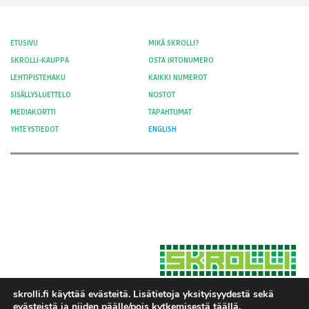
ETUSIVU
MIKÄ SKROLLI?
SKROLLI-KAUPPA
OSTA IRTONUMERO
LEHTIPISTEHAKU
KAIKKI NUMEROT
SISÄLLYSLUETTELO
NOSTOT
MEDIAKORTTI
TAPAHTUMAT
YHTEYSTIEDOT
ENGLISH
skrolli.fi käyttää evästeitä. Lisätietoja yksityisyydestä sekä
evästeistä ja niiden päälle/pois kytkemisestä
täällä
.