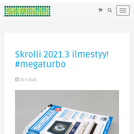
×
Toggl
navig
Skrolli 2021.3 ilmestyy!
#megaturbo
20.9.2021