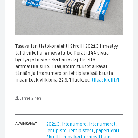
Tasavallan tietokonelehti Skrolli 2021.3 ilmestyy
tällä viikolla!
#megaturbo
Peräti 144 sivua
hyötyä ja huvia sekä harrastajille että
ammattilaisille. Tilaajatoimitukset alkavat
tänään ja irtonumero on lehtipisteissä kautta
maan keskiviikkona 22.9. Tilaukset:
tilaaskrolli.fi
Janne Sirén
AVAINSANAT
2021.3
,
irtonumero
,
irtonumerot
,
lehtipiste
,
lehtipisteet
,
paperilehti
,
Skrolli
,
vuosikerta
,
vuositilaus