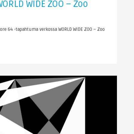
 WORLD WIDE ZOO – Zoo
dore 64 -tapahtuma verkossa WORLD WIDE ZOO – Zoo