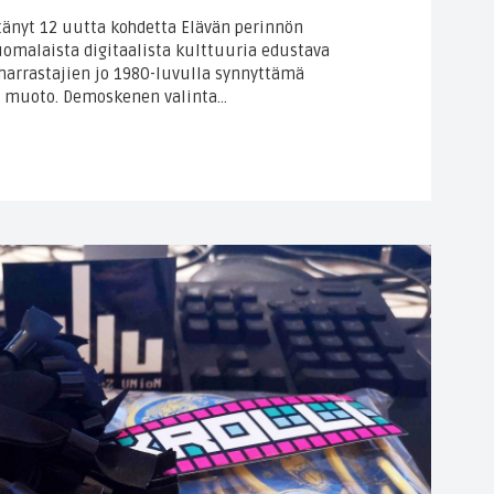
tänyt 12 uutta kohdetta Elävän perinnön
suomalaista digitaalista kulttuuria edustava
harrastajien jo 1980-luvulla synnyttämä
n muoto. Demoskenen valinta…