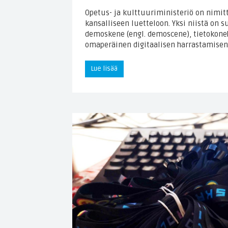
Opetus- ja kulttuuriministeriö on nimit
kansalliseen luetteloon. Yksi niistä on 
demoskene (engl. demoscene), tietokone
omaperäinen digitaalisen harrastamise
Lue lisää