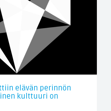
tiin elävän perinnön
linen kulttuuri on