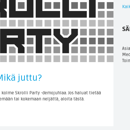
Kaik
SÄ
Asi
Med
Toi
Mikä juttu?
 kolme Skrolli Party -demojuhlaa. Jos haluat tietää
kemään tai kokemaan neljättä, aloita tästä.