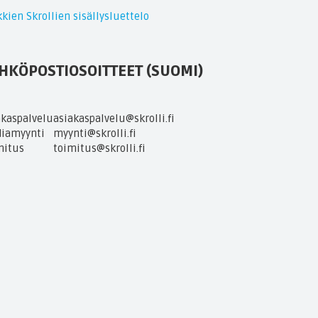
kien Skrollien sisällysluettelo
HKÖPOSTIOSOITTEET (SUOMI)
akaspalvelu
asiakaspalvelu@skrolli.fi
iamyynti
myynti@skrolli.fi
mitus
toimitus@skrolli.fi