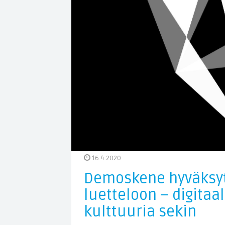
16.4.2020
Demoskene hyväksyt
luetteloon – digitaa
kulttuuria sekin