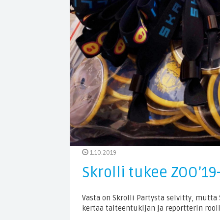
1.10.2019
Skrolli tukee ZOO’1
Vasta on Skrolli Partysta selvitty, mutta
kertaa taiteentukijan ja reportterin rooli