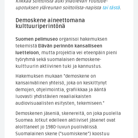
Klikkaa soittolista auki ylläolevan Youtube-
upotuksen yläreunan soittolista-napista
tai tästä
.
Demoskene aineettomana
kulttuuriperintönä
Suomen pelimuseo
organisoi hakemuksen
tekemistä
Elävän perinnön kansalliseen
luetteloon
, mutta projektia vei eteenpäin pieni
työryhmä sekä suomalaisen demoskene-
kulttuurin aktiivinen tuki ja kannustus.
Hakemuksen mukaan ”demoskene on
kansainvälinen yhteisö, joka on keskittynyt
demojen, ohjelmointia, grafiikkaa ja ääntä
luovasti yhdistävien reaaliaikaisten
audiovisuaalisten esitysten, tekemiseen.”
Demoskenen jäseniä, skenereitä, on joka puolella
Suomea. Jotkut edelleen aktiiviset jäsenet ovat
aloittaneet jo 1980-luvun puolivälissä.
Suomalainen skene (”suomiskene”) koostuu