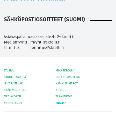
SÄHKÖPOSTIOSOITTEET (SUOMI)
Asiakaspalvelu
asiakaspalvelu@skrolli.fi
Mediamyynti
myynti@skrolli.fi
Toimitus
toimitus@skrolli.fi
ETUSIVU
MIKÄ SKROLLI?
SKROLLI-KAUPPA
OSTA IRTONUMERO
LEHTIPISTEHAKU
KAIKKI NUMEROT
SISÄLLYSLUETTELO
NOSTOT
MEDIAKORTTI
TAPAHTUMAT
YHTEYSTIEDOT
ENGLISH