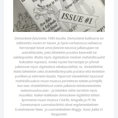
Demoskene-fanzineita 1980-luvulta. Demoskene-kulttuuria on
tallennettu monin eri tavoin. Jo hyvin varhaisessa vaiheessa
harrastajat loivat omia fanzine-tasoisia julkaisujaan tai
uutislehtisiään, joita lähetettiin postitse kavereille tai
valokopioitiin. Mutta myös digitaalisen median mahdollisuudet
hoksattiin nopeasti, minkä myötä harrastajat ja ryhmät
julkaisivat myös digitaalisia aikakausilehtiä, ns. diskettilehtiä.
Näitä lähetettiin sekä disketeillä/lerpuilla postitse että levitettiin
purkkien ja internetin kautta. Paperiset skenelehdet tarjosivat
mahdollisuuksia muun muassa perinteisen taiteen piirtäjille,
kun taas diskettilehdissä voitiin julkaista tietokonetaidetta
natiivimuodossaan – ja tietenkin niihin tarvittiin myös
musiikkia. Kaiken kaikkiaan demoskene-digilehtiä tehtiin
kymmeniä muun muassa C64:llä, Amigalla ja PC:llä.
Tunnetuimpia suomalaislehtiä olivat englanninkielinen
Scandinavian News ja suomenkielinen Maggy. Kuva: Jukka O.
Kauppinen