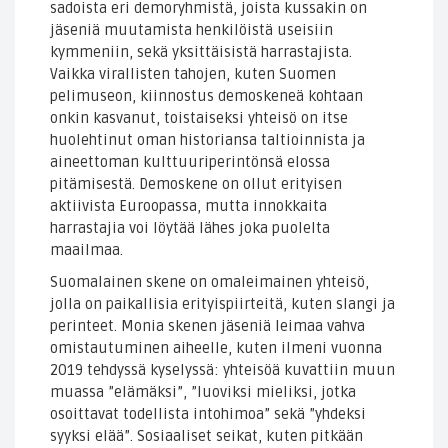
sadoista eri demoryhmistä, joista kussakin on
jäseniä muutamista henkilöistä useisiin
kymmeniin, sekä yksittäisistä harrastajista.
Vaikka virallisten tahojen, kuten Suomen
pelimuseon, kiinnostus demoskeneä kohtaan
onkin kasvanut, toistaiseksi yhteisö on itse
huolehtinut oman historiansa taltioinnista ja
aineettoman kulttuuriperintönsä elossa
pitämisestä. Demoskene on ollut erityisen
aktiivista Euroopassa, mutta innokkaita
harrastajia voi löytää lähes joka puolelta
maailmaa.
Suomalainen skene on omaleimainen yhteisö,
jolla on paikallisia erityispiirteitä, kuten slangi ja
perinteet. Monia skenen jäseniä leimaa vahva
omistautuminen aiheelle, kuten ilmeni vuonna
2019 tehdyssä kyselyssä: yhteisöä kuvattiin muun
muassa ”elämäksi”, ”luoviksi mieliksi, jotka
osoittavat todellista intohimoa” sekä ”yhdeksi
syyksi elää”. Sosiaaliset seikat, kuten pitkään