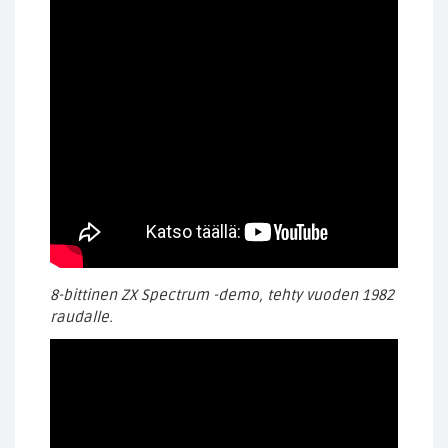
8-bittinen ZX Spectrum -demo, tehty vuoden 1982
raudalle.