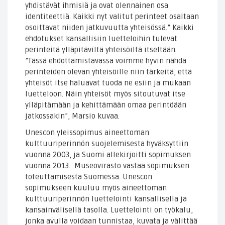
yhdistävät ihmisiä ja ovat olennainen osa
identiteettiä. Kaikki nyt valitut perinteet osaltaan
osoittavat niiden jatkuvuutta yhteisössä.” Kaikki
ehdotukset kansallisiin luetteloihin tulevat
perinteitä ylläpitäviltä yhteisöiltä itseltään.
”Tässä ehdottamistavassa voimme hyvin nähdä
perinteiden olevan yhteisöille niin tärkeitä, että
yhteisöt itse haluavat tuoda ne esiin ja mukaan
luetteloon. Näin yhteisöt myös sitoutuvat itse
ylläpitämään ja kehittämään omaa perintöään
jatkossakin”, Marsio kuvaa.
Unescon yleissopimus aineettoman
kulttuuriperinnön suojelemisesta hyväksyttiin
vuonna 2003, ja Suomi allekirjoitti sopimuksen
vuonna 2013. Museovirasto vastaa sopimuksen
toteuttamisesta Suomessa. Unescon
sopimukseen kuuluu myös aineettoman
kulttuuriperinnön luettelointi kansallisella ja
kansainvälisellä tasolla. Luettelointi on työkalu,
jonka avulla voidaan tunnistaa, kuvata ja välittää