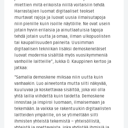
miettien mitä erikoista niillä voitaisiin tehdä.
Harrastajien luomat digitaaliset teokset
murtavat rajoja ja luovat uusia ilmaisutapoja
niin pienille kuin isoille näytöille. Ne ovat usein
jotain hyvin erilaisia ja ainutlaatuisia tapoja
tehdä jotain uutta ja omaa, ilman ulkopuolisten
tai kaupallisuuden paineita. Uusimman
digitaalisen tekniikan lisäksi demoskeneläiset
luovat modernia sisältöä myös vuosikymmeniä
vanhoille laitteille”, Jukka O. Kauppinen kertoo ja
jatkaa:
”Samalla demoskene miksaa niin uutta kuin
vanhaakin. Luo aineetonta mutta silti näkyvää,
kuuluvaa ja koskettavaa sisältöä, joka voi olla
yhtä lailla viihdettä kuin taidetta. Demoskene
innostaa ja inspiroi luomaan, ilmaisemaan ja
tekemään. Ja vaikka se rakentuukin digitaalisten
laitteiden ympärille, on se ytimeltään silti
ihmisten yhteistä tekemistä – yhteisöllistä,
yhteistä ja opettavaista, joka yhdistää ihmisiä ja