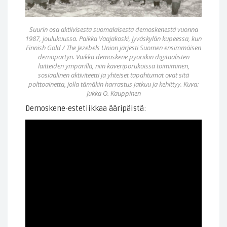
Suurin osa aktiivisesta suomalaisesta demoskenestä vuonna
1987, joulukuussa. Paikka Vaajakoski, Jyväskylän kupeessa, kun
Finnish Gold / The Jezebels Union järjesti Suomen ensimmäisen
demopartyn. Vaikka demoskene pyöriikin digitaalisten
laitteiden ympärillä, niin kaveriporukoissa toimiminen,
sosiaalinen aktiviteetti ja yhteiset tapahtumat ovat sitä
polttoainetta, jolla tämäkin harrastus jatkuu ja kehittyy. Kuva:
Jukka O. Kauppinen
Demoskene-estetiikkaa ääripäistä: