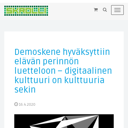
×
Toggl
navig
Demoskene hyväksyttiin
elävän perinnön
luetteloon – digitaalinen
kulttuuri on kulttuuria
sekin
16.4.2020