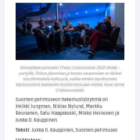
Demoskene-seminaari Chaos Constructions 2020 Winter -
partyillä. Tiedon jakaminen ja toisten neuvominen on tärkeä
osa demoskene-kulttuuria, vaikka etenkin tapahtumien
kilpasarjoissa otetaankin toisista tosissaan mittaa. Kuva: Катя
Стрельникова.
Suomen pelimuseon hakemustyöryhmä oli
Heikki Jungman, Niklas Nylund, Markku
Reunanen, Satu Haapakoski, Mikko Heinonen ja
Jukka O. Kauppinen.
Teksti
: Jukka O. Kauppinen, Suomen pelimuseo