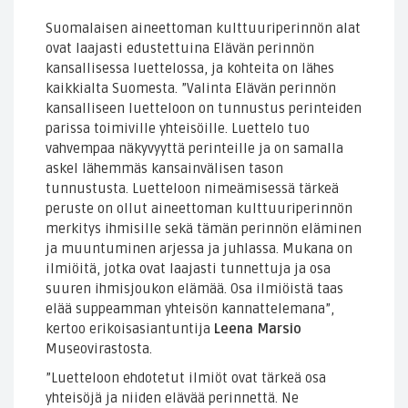
Suomalaisen aineettoman kulttuuriperinnön alat
ovat laajasti edustettuina Elävän perinnön
kansallisessa luettelossa, ja kohteita on lähes
kaikkialta Suomesta. ”Valinta Elävän perinnön
kansalliseen luetteloon on tunnustus perinteiden
parissa toimiville yhteisöille. Luettelo tuo
vahvempaa näkyvyyttä perinteille ja on samalla
askel lähemmäs kansainvälisen tason
tunnustusta. Luetteloon nimeämisessä tärkeä
peruste on ollut aineettoman kulttuuriperinnön
merkitys ihmisille sekä tämän perinnön eläminen
ja muuntuminen arjessa ja juhlassa. Mukana on
ilmiöitä, jotka ovat laajasti tunnettuja ja osa
suuren ihmisjoukon elämää. Osa ilmiöistä taas
elää suppeamman yhteisön kannattelemana”,
kertoo erikoisasiantuntija
Leena Marsio
Museovirastosta.
”Luetteloon ehdotetut ilmiöt ovat tärkeä osa
yhteisöjä ja niiden elävää perinnettä. Ne