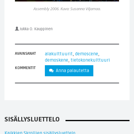
Assembly 2006. Kuva: Susanna Viljamaa.
Jukka O. Kauppinen
AVAINSANAT
alakulttuurit
,
demoscene
,
demoskene
,
tietokonekulttuuri
KOMMENTIT
Anna palautetta
SISÄLLYSLUETTELO
Kaikkien Skrollien sisällysluettelo