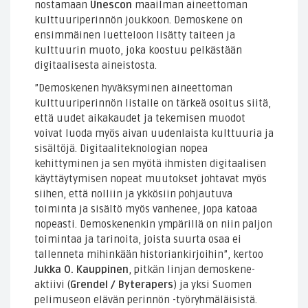
nostamaan
Unescon
maailman aineettoman
kulttuuriperinnön joukkoon. Demoskene on
ensimmäinen luetteloon lisätty taiteen ja
kulttuurin muoto, joka koostuu pelkästään
digitaalisesta aineistosta.
”Demoskenen hyväksyminen aineettoman
kulttuuriperinnön listalle on tärkeä osoitus siitä,
että uudet aikakaudet ja tekemisen muodot
voivat luoda myös aivan uudenlaista kulttuuria ja
sisältöjä. Digitaaliteknologian nopea
kehittyminen ja sen myötä ihmisten digitaalisen
käyttäytymisen nopeat muutokset johtavat myös
siihen, että nolliin ja ykkösiin pohjautuva
toiminta ja sisältö myös vanhenee, jopa katoaa
nopeasti. Demoskenenkin ympärillä on niin paljon
toimintaa ja tarinoita, joista suurta osaa ei
tallenneta mihinkään historiankirjoihin”, kertoo
Jukka O. Kauppinen
, pitkän linjan demoskene-
aktiivi (
Grendel / Byterapers
) ja yksi Suomen
pelimuseon elävän perinnön -työryhmäläisistä.