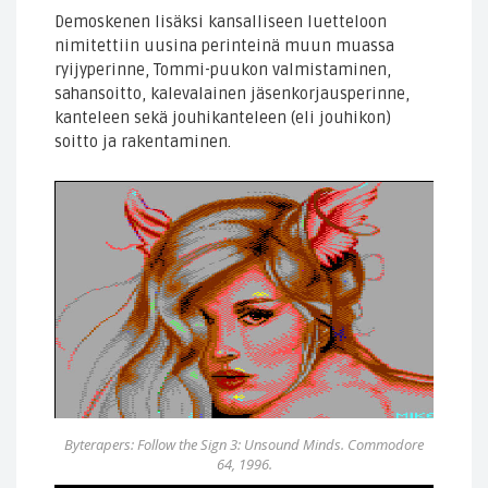
Demoskenen lisäksi kansalliseen luetteloon
nimitettiin uusina perinteinä muun muassa
ryijyperinne, Tommi-puukon valmistaminen,
sahansoitto, kalevalainen jäsenkorjausperinne,
kanteleen sekä jouhikanteleen (eli jouhikon)
soitto ja rakentaminen.
Byterapers: Follow the Sign 3: Unsound Minds. Commodore
64, 1996.