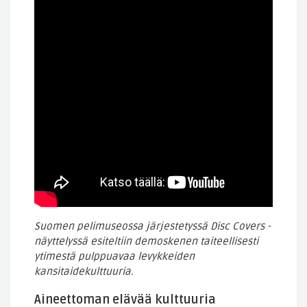
Suomen pelimuseossa järjestetyssä Disc Covers -
näyttelyssä esiteltiin demoskenen taiteellisesti
ytimestä pulppuavaa levykkeiden
kansitaidekulttuuria.
Aineettoman elävää kulttuuria