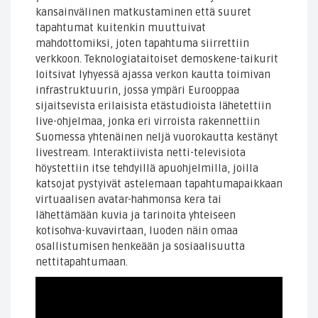
kansainvälinen matkustaminen että suuret
tapahtumat kuitenkin muuttuivat
mahdottomiksi, joten tapahtuma siirrettiin
verkkoon. Teknologiataitoiset demoskene-taikurit
loitsivat lyhyessä ajassa verkon kautta toimivan
infrastruktuurin, jossa ympäri Eurooppaa
sijaitsevista erilaisista etästudioista lähetettiin
live-ohjelmaa, jonka eri virroista rakennettiin
Suomessa yhtenäinen neljä vuorokautta kestänyt
livestream. Interaktiivista netti-televisiota
höystettiin itse tehdyillä apuohjelmilla, joilla
katsojat pystyivät astelemaan tapahtumapaikkaan
virtuaalisen avatar-hahmonsa kera tai
lähettämään kuvia ja tarinoita yhteiseen
kotisohva-kuvavirtaan, luoden näin omaa
osallistumisen henkeään ja sosiaalisuutta
nettitapahtumaan.