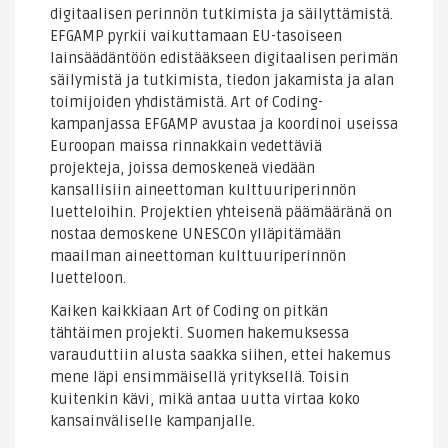
digitaalisen perinnön tutkimista ja säilyttämistä.
EFGAMP pyrkii vaikuttamaan EU-tasoiseen
lainsäädäntöön edistääkseen digitaalisen perimän
säilymistä ja tutkimista, tiedon jakamista ja alan
toimijoiden yhdistämistä. Art of Coding-
kampanjassa EFGAMP avustaa ja koordinoi useissa
Euroopan maissa rinnakkain vedettäviä
projekteja, joissa demoskeneä viedään
kansallisiin aineettoman kulttuuriperinnön
luetteloihin. Projektien yhteisenä päämääränä on
nostaa demoskene UNESCOn ylläpitämään
maailman aineettoman kulttuuriperinnön
luetteloon.
Kaiken kaikkiaan Art of Coding on pitkän
tähtäimen projekti. Suomen hakemuksessa
varauduttiin alusta saakka siihen, ettei hakemus
mene läpi ensimmäisellä yrityksellä. Toisin
kuitenkin kävi, mikä antaa uutta virtaa koko
kansainväliselle kampanjalle.