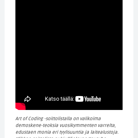
Art of Coding -soittolistalla on valikoima
demoskene-teoksia vuosikymmenten varrelta,
edustaen monia eri tyylisuuntia ja laitealustoja.