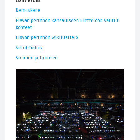
Lisätietoja
:
Demoskene
Elävän perinnön kansalliseen luetteloon valitut
kohteet
Elävän perinnön wikiluettelo
Art of Coding
Suomen pelimuseo