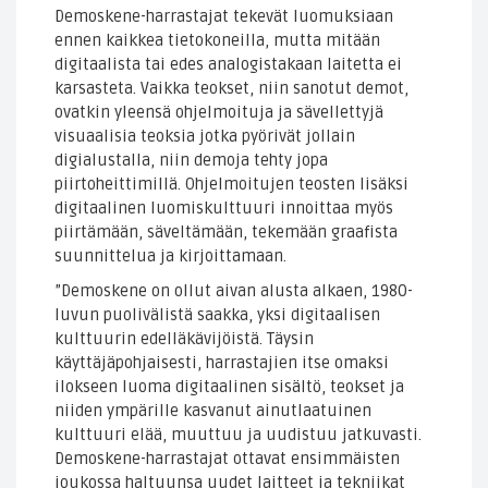
Demoskene-harrastajat tekevät luomuksiaan
ennen kaikkea tietokoneilla, mutta mitään
digitaalista tai edes analogistakaan laitetta ei
karsasteta. Vaikka teokset, niin sanotut demot,
ovatkin yleensä ohjelmoituja ja sävellettyjä
visuaalisia teoksia jotka pyörivät jollain
digialustalla, niin demoja tehty jopa
piirtoheittimillä. Ohjelmoitujen teosten lisäksi
digitaalinen luomiskulttuuri innoittaa myös
piirtämään, säveltämään, tekemään graafista
suunnittelua ja kirjoittamaan.
”Demoskene on ollut aivan alusta alkaen, 1980-
luvun puolivälistä saakka, yksi digitaalisen
kulttuurin edelläkävijöistä. Täysin
käyttäjäpohjaisesti, harrastajien itse omaksi
ilokseen luoma digitaalinen sisältö, teokset ja
niiden ympärille kasvanut ainutlaatuinen
kulttuuri elää, muuttuu ja uudistuu jatkuvasti.
Demoskene-harrastajat ottavat ensimmäisten
joukossa haltuunsa uudet laitteet ja tekniikat