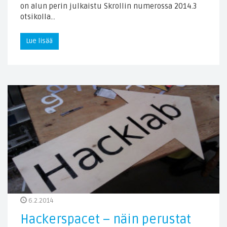
on alun perin julkaistu Skrollin numerossa 2014.3
otsikolla…
Lue lisää
6.2.2014
Hackerspacet – näin perustat