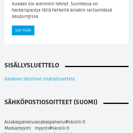
kukaan ole aiemmin tehnyt. Suomessa on
hackerspaceja tällä hetkellä ainakin seitsemässä
kaupungissa.
Lue lisää
SISÄLLYSLUETTELO
Kaikkien Skrollien sisällysluettelo
SÄHKÖPOSTIOSOITTEET (SUOMI)
Asiakaspalvelu
asiakaspalvelu@skrolli.fi
Mediamyynti
myynti@skrolli.fi