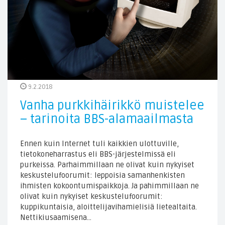
9.2.2018
Vanha purkkihäirikkö muistelee
– tarinoita BBS-alamaailmasta
Ennen kuin Internet tuli kaikkien ulottuville,
tietokoneharrastus eli BBS-järjestelmissä eli
purkeissa. Parhaimmillaan ne olivat kuin nykyiset
keskustelufoorumit: leppoisia samanhenkisten
ihmisten kokoontumispaikkoja. Ja pahimmillaan ne
olivat kuin nykyiset keskustelufoorumit:
kuppikuntaisia, aloittelijavihamielisiä lietealtaita.
Nettikiusaamisena…