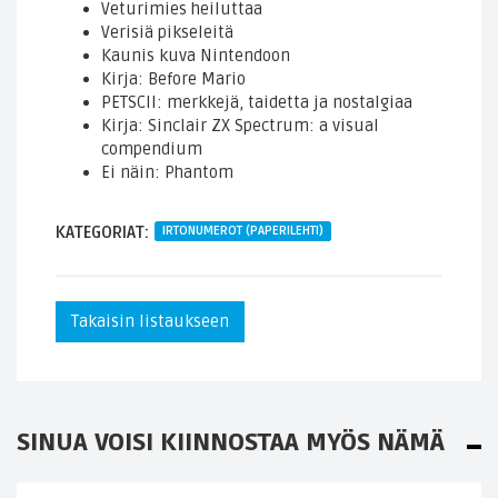
Veturimies heiluttaa
Verisiä pikseleitä
Kaunis kuva Nintendoon
Kirja: Before Mario
PETSCII: merkkejä, taidetta ja nostalgiaa
Kirja: Sinclair ZX Spectrum: a visual
compendium
Ei näin: Phantom
KATEGORIAT:
IRTONUMEROT (PAPERILEHTI)
Takaisin listaukseen
SINUA VOISI KIINNOSTAA MYÖS NÄMÄ