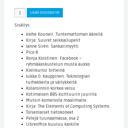
Skrollin
Lisää ostoskoriin
irtonumero
2016.1
Sisällys:
(paperilehti)
Valhe Kouneli: Tuntemattoman äärellä
määrä
Kirja: Suuret seikkailupelit
Janne Sirén: Sankarimyytti
Pico-8
Ronja Koistinen: Facebook –
ryhmäkeskustelun musta aukko
Kielikurssi bitteinä
Jukka O. Kauppinen: Teknologian
turhakkeita ja säilykkeitä
Kolaroinnin korkea veisu
Kotimaisen BBS-kulttuurin juurilla
Mutsin komerosta maailmalle
Kirja: The Elements of Computing Systems
Toisenlaiset tietokoneet
Pelejä tuunaamassa, osa 2
Libreoffice kuuluu kaikille