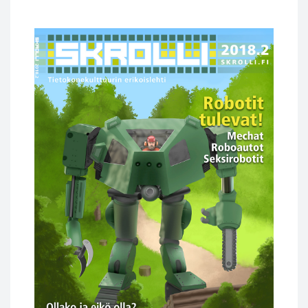
hinta
hinta
oli:
on:
9,90 €.
5,00 €.