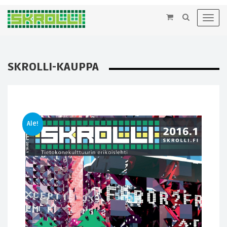
×
Toggl
navig
SKROLLI-KAUPPA
Ale!