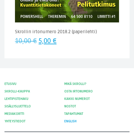
Skrollin irtonumero 2018.2 (paperilehti)
Alkuperäinen
Nykyinen
10,00
€
5,00
€
hinta
hinta
oli:
on:
10,00 €.
5,00 €.
ETUSIVU
MIKÄ SKROLLI?
SKROLLI-KAUPPA
OSTA IRTONUMERO
LEHTIPISTEHAKU
KAIKKI NUMEROT
SISÄLLYSLUETTELO
NOSTOT
MEDIAKORTTI
TAPAHTUMAT
YHTEYSTIEDOT
ENGLISH