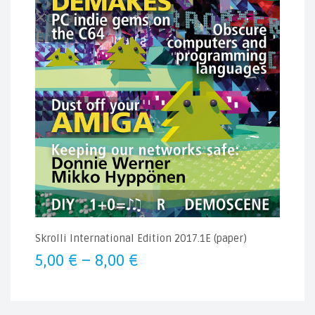
Skrolli International Edition 2017.1E (paper)
Hintaluokka:
5,00
€
–
8,00
€
5,00 €
-