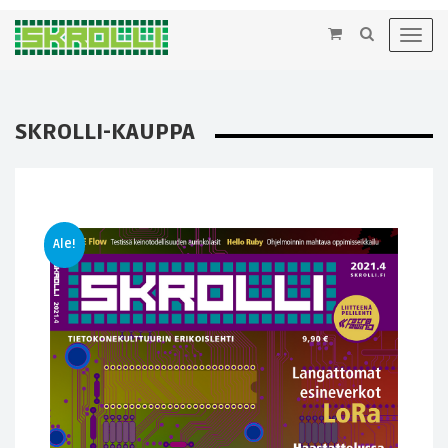
×
Toggl
navig
SKROLLI-KAUPPA
Ale!