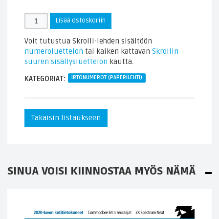
Skrollin
Lisää ostoskoriin
irtonumero
2021.4
Voit tutustua Skrolli-lehden sisältöön
(paperilehti)
numeroluettelon
tai kaiken kattavan
Skrollin
määrä
suuren sisällysluettelon
kautta.
KATEGORIAT:
IRTONUMEROT (PAPERILEHTI)
Takaisin listaukseen
SINUA VOISI KIINNOSTAA MYÖS NÄMÄ