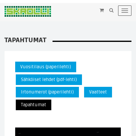
×
Toggl
navig
TAPAHTUMAT
Vuositilaus (paperilehti)
Sähköiset lehdet (pdf-lehti)
Irtonumerot (paperilehti)
Vaatteet
Tapahtumat