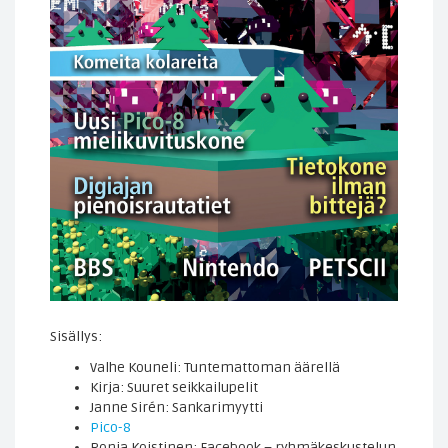
Sisällys:
Valhe Kouneli: Tuntemattoman äärellä
Kirja: Suuret seikkailupelit
Janne Sirén: Sankarimyytti
Pico-8
Ronja Koistinen: Facebook – ryhmäkeskustelun