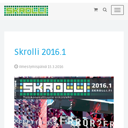
×
Toggl
navig
Skrolli 2016.1
Ilmestymispäivä 15.3.2016