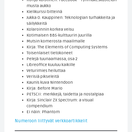
musta aukko
Kielikurssi bitteinä
Jukka O. Kauppinen: Teknologian turhakkeita ja
säilykkeitä
Kolaroinnin korkea veisu
Kotimaisen BBS-kulttuurin juurilla
Mutsin komerosta maailmalle
Kirja: The Elements of Computing Systems
Toisenlaiset tietokoneet
Pelejä tuunaamassa, osa 2
Libreoffice kuuluu kaikille
Veturimies heiluttaa
Verisiä pikseleitä
Kaunis kuva Nintendoon
Kirja: Before Mario
PETSCII: merkkejä, taidetta ja nostalgiaa
Kirja: Sinclair ZX Spectrum: a visual
compendium
Ei näin: Phantom
Numeroon liittyvät verkkoartikkelit