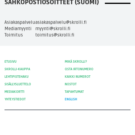
SÄHKÖPOSTIOSOITTEET (SUOMI)
Asiakaspalvelu
asiakaspalvelu@skrolli.fi
Mediamyynti
myynti@skrolli.fi
Toimitus
toimitus@skrolli.fi
ETUSIVU
MIKÄ SKROLLI?
SKROLLI-KAUPPA
OSTA IRTONUMERO
LEHTIPISTEHAKU
KAIKKI NUMEROT
SISÄLLYSLUETTELO
NOSTOT
MEDIAKORTTI
TAPAHTUMAT
YHTEYSTIEDOT
ENGLISH