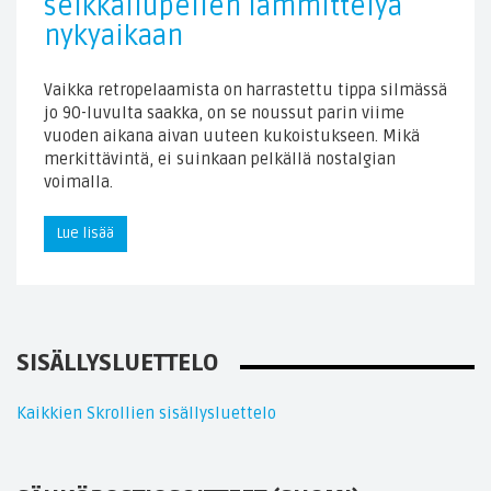
seikkailupelien lämmittelyä
nykyaikaan
Vaikka retropelaamista on harrastettu tippa silmässä
jo 90-luvulta saakka, on se noussut parin viime
vuoden aikana aivan uuteen kukoistukseen. Mikä
merkittävintä, ei suinkaan pelkällä nostalgian
voimalla.
Lue lisää
SISÄLLYSLUETTELO
Kaikkien Skrollien sisällysluettelo