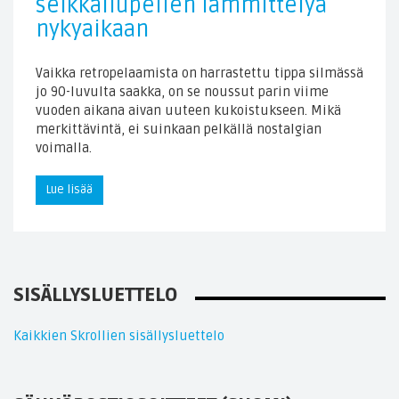
seikkailupelien lämmittelyä
nykyaikaan
Vaikka retropelaamista on harrastettu tippa silmässä
jo 90-luvulta saakka, on se noussut parin viime
vuoden aikana aivan uuteen kukoistukseen. Mikä
merkittävintä, ei suinkaan pelkällä nostalgian
voimalla.
Lue lisää
SISÄLLYSLUETTELO
Kaikkien Skrollien sisällysluettelo