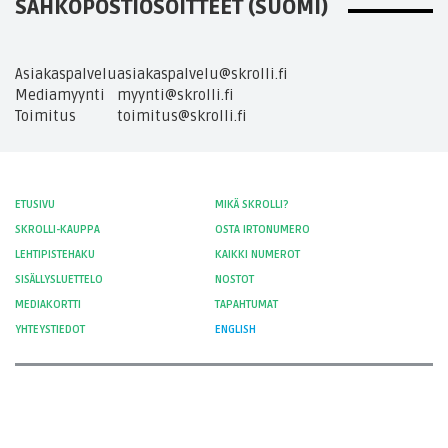
SÄHKÖPOSTIOSOITTEET (SUOMI)
Asiakaspalvelu
asiakaspalvelu@skrolli.fi
Mediamyynti
myynti@skrolli.fi
Toimitus
toimitus@skrolli.fi
ETUSIVU
MIKÄ SKROLLI?
SKROLLI-KAUPPA
OSTA IRTONUMERO
LEHTIPISTEHAKU
KAIKKI NUMEROT
SISÄLLYSLUETTELO
NOSTOT
MEDIAKORTTI
TAPAHTUMAT
YHTEYSTIEDOT
ENGLISH