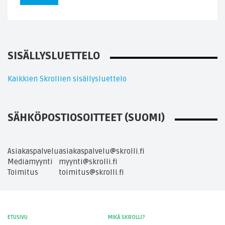
SISÄLLYSLUETTELO
Kaikkien Skrollien sisällysluettelo
SÄHKÖPOSTIOSOITTEET (SUOMI)
Asiakaspalvelu
asiakaspalvelu@skrolli.fi
Mediamyynti
myynti@skrolli.fi
Toimitus
toimitus@skrolli.fi
ETUSIVU
MIKÄ SKROLLI?