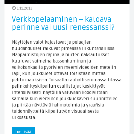
1.11.2013
Verkkopelaaminen – katoava
perinne vai uusi renessanssi?
Näyttöjen valot kajastavat ja pelaajien
huudahdukset raikuvat pimeässä liikuntahallissa.
Näppäimistöjen rapina ja hiirten naksautukset
kuuluvat vaimeina bassonhuminan ja
valkokankaalla pyörivien meemivideoiden metelin
läpi, kun joukkueet ottavat toisistaan mittaa
peliturnauksissa. Toisaalla rauhallisemmassa tilassa
pelinkehityskilpailun osallistujat keskittyvät
intensiivisesti näytöillä valuvaan koodivirtaan
samalla kun viereinen joukkuekaveri suunnittelee
ja piirtää näyttäviä hahmotelmia ja graafisia
taidonnäytteitä kilpailutyön visuaalisesta
ulkoasusta.
Lue lisää