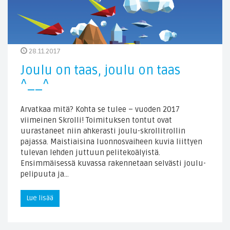
28.11.2017
Joulu on taas, joulu on taas
^__^
Arvatkaa mitä? Kohta se tulee – vuoden 2017
viimeinen Skrolli! Toimituksen tontut ovat
uurastaneet niin ahkerasti joulu-skrollitrollin
pajassa. Maistiaisina luonnosvaiheen kuvia liittyen
tulevan lehden juttuun pelitekoälyistä.
Ensimmäisessä kuvassa rakennetaan selvästi joulu-
pelipuuta ja…
Lue lisää