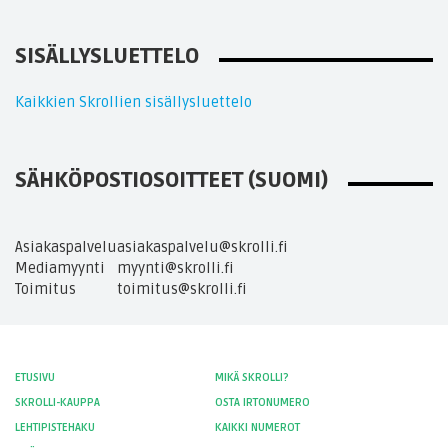
SISÄLLYSLUETTELO
Kaikkien Skrollien sisällysluettelo
SÄHKÖPOSTIOSOITTEET (SUOMI)
Asiakaspalvelu
asiakaspalvelu@skrolli.fi
Mediamyynti
myynti@skrolli.fi
Toimitus
toimitus@skrolli.fi
ETUSIVU
MIKÄ SKROLLI?
SKROLLI-KAUPPA
OSTA IRTONUMERO
LEHTIPISTEHAKU
KAIKKI NUMEROT