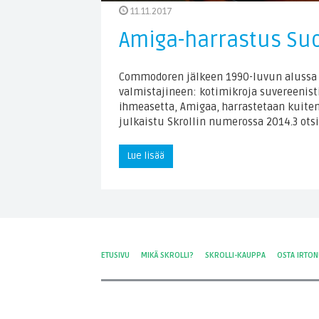
11.11.2017
Amiga-harrastus S
Commodoren jälkeen 1990-luvun alussa k
valmistajineen: kotimikroja suvereenist
ihmeasetta, Amigaa, harrastetaan kuiten
julkaistu Skrollin numerossa 2014.3 ots
Lue lisää
ETUSIVU
MIKÄ SKROLLI?
SKROLLI-KAUPPA
OSTA IRTO