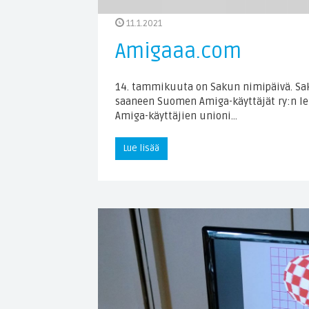
11.1.2021
Amigaaa.com
14. tammikuuta on Sakun nimipäivä. Sak
saaneen Suomen Amiga-käyttäjät ry:n le
Amiga-käyttäjien unioni…
Lue lisää