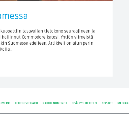
uomessa
uopattiin tasavallan tietokone seuraajineen ja
i hallinnut Commodore katosi. Yhtiön viimeistä
kin Suomessa edelleen. Artikkeli on alun perin
ikolla…
NUMERO
LEHTIPISTEHAKU
KAIKKI NUMEROT
SISÄLLYSLUETTELO
NOSTOT
MEDIAK