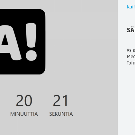
Kaik
SÄ
Asi
Med
Toi