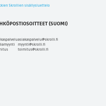
kien Skrollien sisällysluettelo
HKÖPOSTIOSOITTEET (SUOMI)
akaspalvelu
asiakaspalvelu@skrolli.fi
iamyynti
myynti@skrolli.fi
mitus
toimitus@skrolli.fi