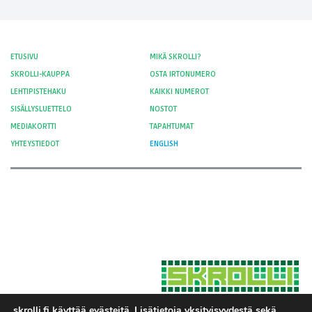
oli:
on:
10,00 €.
5,00 €.
ETUSIVU
MIKÄ SKROLLI?
SKROLLI-KAUPPA
OSTA IRTONUMERO
LEHTIPISTEHAKU
KAIKKI NUMEROT
SISÄLLYSLUETTELO
NOSTOT
MEDIAKORTTI
TAPAHTUMAT
YHTEYSTIEDOT
ENGLISH
skrolli.fi käyttää evästeitä. Lisätietoja yksityisyydestä sekä