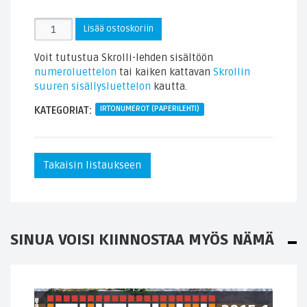
Skrollin
Lisää ostoskoriin
irtonumero
2021.1
Voit tutustua Skrolli-lehden sisältöön
(paperilehti)
numeroluettelon
tai kaiken kattavan
Skrollin
määrä
suuren sisällysluettelon
kautta.
KATEGORIAT:
IRTONUMEROT (PAPERILEHTI)
Takaisin listaukseen
SINUA VOISI KIINNOSTAA MYÖS NÄMÄ