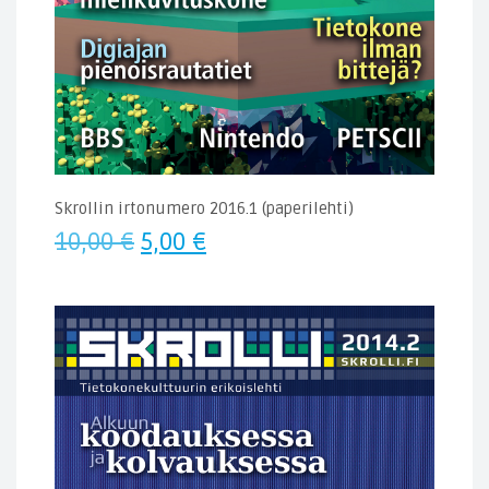
Skrollin irtonumero 2016.1 (paperilehti)
Alkuperäinen
Nykyinen
10,00
€
5,00
€
hinta
hinta
oli:
on:
10,00 €.
5,00 €.