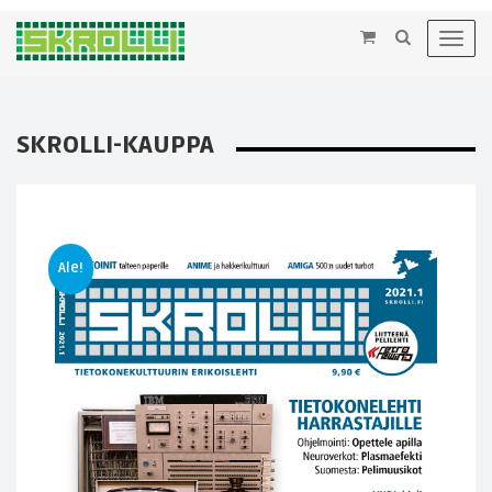
×
Toggl
navig
SKROLLI-KAUPPA
Ale!