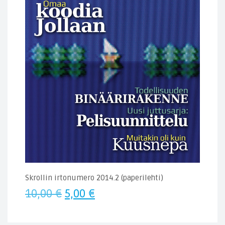
Skrollin irtonumero 2014.2 (paperilehti)
Alkuperäinen
Nykyinen
10,00
€
5,00
€
hinta
hinta