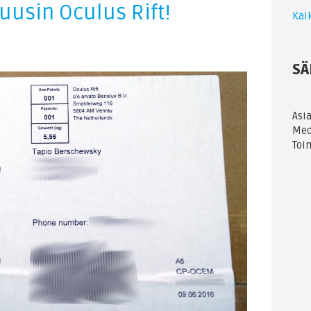
 uusin Oculus Rift!
Kaik
SÄ
Asi
Med
Toi