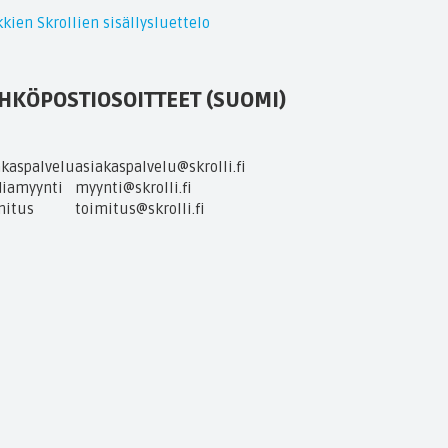
kien Skrollien sisällysluettelo
HKÖPOSTIOSOITTEET (SUOMI)
akaspalvelu
asiakaspalvelu@skrolli.fi
iamyynti
myynti@skrolli.fi
mitus
toimitus@skrolli.fi