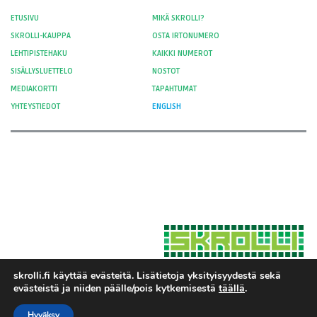
ETUSIVU
MIKÄ SKROLLI?
SKROLLI-KAUPPA
OSTA IRTONUMERO
LEHTIPISTEHAKU
KAIKKI NUMEROT
SISÄLLYSLUETTELO
NOSTOT
MEDIAKORTTI
TAPAHTUMAT
YHTEYSTIEDOT
ENGLISH
skrolli.fi käyttää evästeitä. Lisätietoja yksityisyydestä sekä
evästeistä ja niiden päälle/pois kytkemisestä
täällä
.
Hosted by Moment Digital
© 2012-
Yksityisyys ja evästeet
2026 Skrolli
Hyväksy