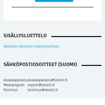
SISÄLLYSLUETTELO
Kaikkien Skrollien sisällysluettelo
SÄHKÖPOSTIOSOITTEET (SUOMI)
Asiakaspalvelu
asiakaspalvelu@skrolli.fi
Mediamyynti
myynti@skrolli.fi
Toimitus
toimitus@skrolli.fi