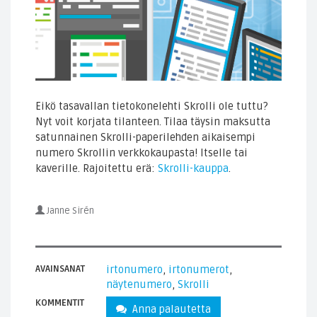
Eikö tasavallan tietokonelehti Skrolli ole tuttu?
Nyt voit korjata tilanteen. Tilaa täysin maksutta
satunnainen Skrolli-paperilehden aikaisempi
numero Skrollin verkkokaupasta! Itselle tai
kaverille. Rajoitettu erä:
Skrolli-kauppa
.
Janne Sirén
AVAINSANAT
irtonumero
,
irtonumerot
,
näytenumero
,
Skrolli
KOMMENTIT
Anna palautetta