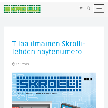
×
Toggl
navig
Tilaa ilmainen Skrolli-
lehden näytenumero
1.10.2019