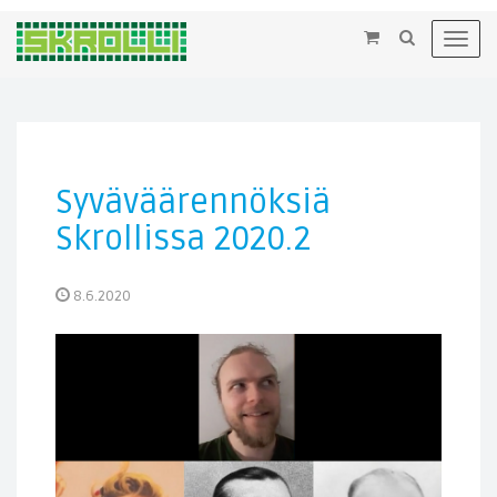
×
Toggl
navig
Syväväärennöksiä
Skrollissa 2020.2
8.6.2020