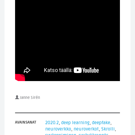
Janne Sirén
AVAINSANAT
2020.2
,
deep learning
,
deepfake
,
neuroverkko
,
neuroverkot
,
Skrolli
,