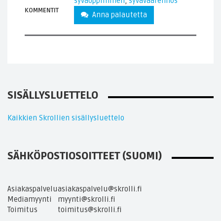
syväoppiminen
,
syväväärennös
KOMMENTIT
Anna palautetta
SISÄLLYSLUETTELO
Kaikkien Skrollien sisällysluettelo
SÄHKÖPOSTIOSOITTEET (SUOMI)
Asiakaspalvelu
asiakaspalvelu@skrolli.fi
Mediamyynti
myynti@skrolli.fi
Toimitus
toimitus@skrolli.fi