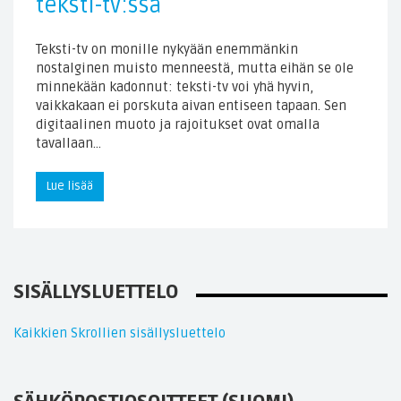
teksti-tv:ssä
Teksti-tv on monille nykyään enemmänkin
nostalginen muisto menneestä, mutta eihän se ole
minnekään kadonnut: teksti-tv voi yhä hyvin,
vaikkakaan ei porskuta aivan entiseen tapaan. Sen
digitaalinen muoto ja rajoitukset ovat omalla
tavallaan…
Lue lisää
SISÄLLYSLUETTELO
Kaikkien Skrollien sisällysluettelo