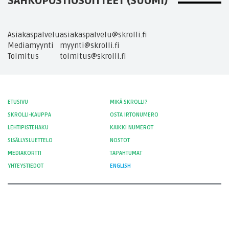
SÄHKÖPOSTIOSOITTEET (SUOMI)
Asiakaspalvelu
asiakaspalvelu@skrolli.fi
Mediamyynti
myynti@skrolli.fi
Toimitus
toimitus@skrolli.fi
ETUSIVU
MIKÄ SKROLLI?
SKROLLI-KAUPPA
OSTA IRTONUMERO
LEHTIPISTEHAKU
KAIKKI NUMEROT
SISÄLLYSLUETTELO
NOSTOT
MEDIAKORTTI
TAPAHTUMAT
YHTEYSTIEDOT
ENGLISH