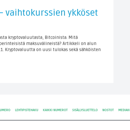
 – vaihtokurssien ykköset
ta kryptovaluutasta, Bitcoinista. Mitä
perinteisistä maksuvälineistä? Artikkeli on alun
.1. Kryptovaluutta on uusi tulokas sekä sähköisten
NUMERO
LEHTIPISTEHAKU
KAIKKI NUMEROT
SISÄLLYSLUETTELO
NOSTOT
MEDIAK