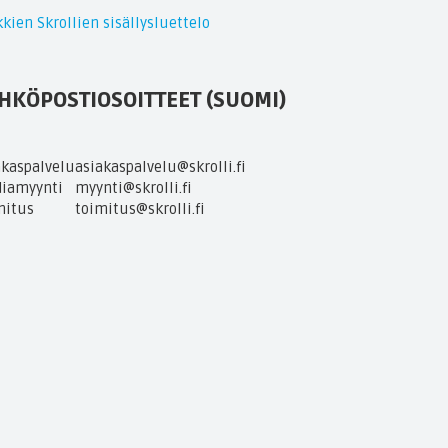
kien Skrollien sisällysluettelo
HKÖPOSTIOSOITTEET (SUOMI)
akaspalvelu
asiakaspalvelu@skrolli.fi
iamyynti
myynti@skrolli.fi
mitus
toimitus@skrolli.fi