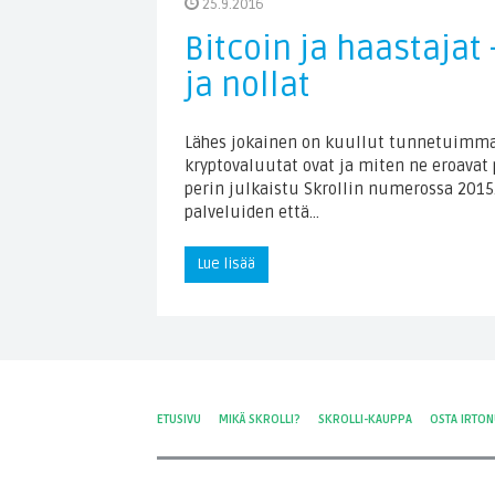
25.9.2016
Bitcoin ja haastajat
ja nollat
Lähes jokainen on kuullut tunnetuimmas
kryptovaluutat ovat ja miten ne eroavat 
perin julkaistu Skrollin numerossa 2015
palveluiden että…
Lue lisää
ETUSIVU
MIKÄ SKROLLI?
SKROLLI-KAUPPA
OSTA IRTO