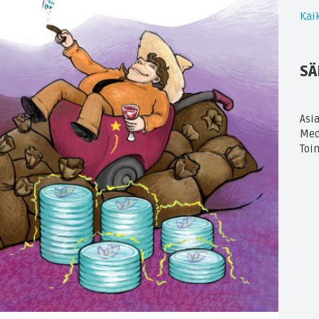
Kaik
SÄ
Asi
Med
Toi