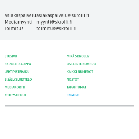
Asiakaspalvelu
asiakaspalvelu@skrolli.fi
Mediamyynti
myynti@skrolli.fi
Toimitus
toimitus@skrolli.fi
ETUSIVU
MIKÄ SKROLLI?
SKROLLI-KAUPPA
OSTA IRTONUMERO
LEHTIPISTEHAKU
KAIKKI NUMEROT
SISÄLLYSLUETTELO
NOSTOT
MEDIAKORTTI
TAPAHTUMAT
YHTEYSTIEDOT
ENGLISH