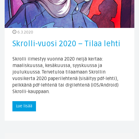
6.3.2020
Skrolli-vuosi 2020 – Tilaa lehti
Skrolli ilmestyy vuonna 2020 neljä kertaa:
maaliskuussa, kesäkuussa, syyskuussa ja
joulukuussa. Tervetuloa tilaamaan Skrollin
vuosikerta 2020 paperilehtenä (sisältyy pdf-lehti),
pelkkänä pdf-lehtenä tai digilehtenä (iOS/Android)
Skrolli-kauppaan.
Lue lisää