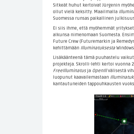
Sitkeät huhut kertoivat Jürgenin myöhe
ollut vielä keksitty. Maailmalla
Illumin
Suomessa runsas paikallinen julkisuus
Ei siis ihme, että myöhemmät yritykset
alkunsa nimenomaan Suomesta. Ens
Future Crew (Futuremarkin ja Remedyn 
kehittämään
Illuminatuksesta
Windows-v
Lisäkäänteenä tämä puuhastelu vaikut
projekteja. Skrolli-lehti kertoi vuonna
FreeIlluminatus
ja
OpenIll
välisestä vi
luopunut kaavailemastaan
Illuminatu
kantautuneiden tappouhkausten vuoks