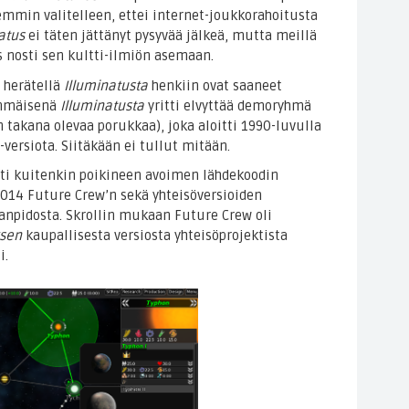
mmin valitelleen, ettei internet-joukkorahoitusta
atus
ei täten jättänyt pysyvää jälkeä, mutta meillä
 nosti sen kultti-ilmiön asemaan.
 herätellä
Illuminatusta
henkiin ovat saaneet
immäisenä
Illuminatusta
yritti elvyttää demoryhmä
takana olevaa porukkaa), joka aloitti 1990-luvulla
ersiota. Siitäkään ei tullut mitään.
ti kuitenkin poikineen avoimen lähdekoodin
 2014 Future Crew’n sekä yhteisöversioiden
hanpidosta. Skrollin mukaan Future Crew oli
ksen
kaupallisesta versiosta yhteisöprojektista
i.