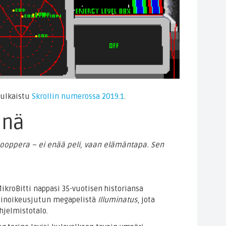
 julkaistu
Skrollin numerossa 2019.1
.
inä
sooppera – ei enää peli, vaan elämäntapa. Sen
ikroBitti nappasi 35-vuotisen historiansa
sinoikeusjutun megapelistä
Illuminatus
, jota
hjelmistotalo.