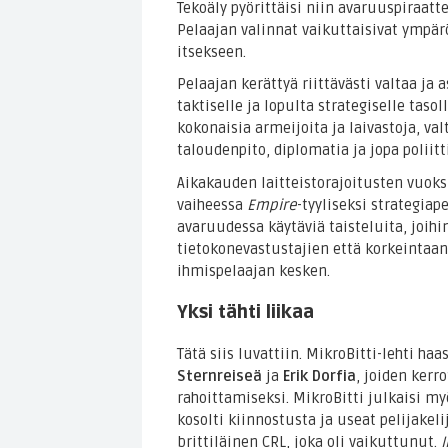
Tekoäly pyörittäisi niin avaruuspiraatt
Pelaajan valinnat vaikuttaisivat ympä
itsekseen.
Pelaajan kerättyä riittävästi valtaa ja
taktiselle ja lopulta strategiselle taso
kokonaisia armeijoita ja laivastoja, va
taloudenpito, diplomatia ja jopa poliit
Aikakauden laitteistorajoitusten vuok
vaiheessa
Empire
-tyyliseksi strategiap
avaruudessa käytäviä taisteluita, joihin
tietokonevastustajien että korkeintaa
ihmispelaajan kesken.
Yksi tähti liikaa
Tätä siis luvattiin. MikroBitti-lehti ha
Sternreiseä
ja
Erik Dorfia
, joiden kerr
rahoittamiseksi. MikroBitti julkaisi m
kosolti kiinnostusta ja useat pelijakeli
brittiläinen CRL, joka oli vaikuttunut.