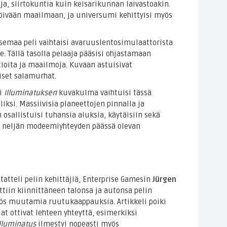
eja, siirtokuntia kuin keisarikunnan laivastoakin.
röivään maailmaan, ja universumi kehittyisi myös
 asemaa peli vaihtaisi avaruuslentosimulaattorista
lle. Tällä tasolla pelaaja pääsisi ohjastamaan
ltioita ja maailmoja. Kuvaan astuisivat
tiset salamurhat.
si
Illuminatuksen
kuvakulma vaihtuisi tässä
eliksi. Massiivisia planeettojen pinnalla ja
 osallistuisi tuhansia aluksia, käytäisiin sekä
n neljän modeemiyhteyden päässä olevan
astatteli pelin kehittäjiä, Enterprise Gamesin
Jürgen
ottiin kiinnittäneen talonsa ja autonsa pelin
yös muutamia ruutukaappauksia. Artikkeli poiki
jat ottivat lehteen yhteyttä, esimerkiksi
Illuminatus
ilmestyi nopeasti myös