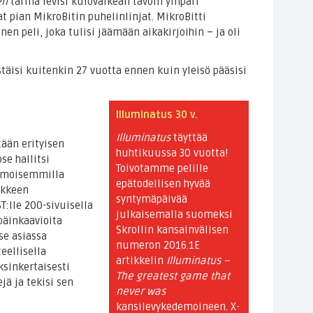
en
tarina levisi kulovalkean tavoin ympäri
at pian MikroBitin puhelinlinjat. MikroBitti
nen peli, joka tulisi jäämään aikakirjoihin – ja oli
äisi kuitenkin 27 vuotta ennen kuin yleisö pääsisi
Illuminatus 30 v.
Illuminatus
täyttää
tään erityisen
huhtikuussa 30 vuotta!
se hallitsi
Toivotamme pelille
himoisemmilla
epätodellisen hyvää
ykkeen
syntymäpäivää
T:lle 200-sivuisella
julkaisemalla suomeksi
ppäinkaavioita
Skrollin kansainvälisen
se asiassa
numeron 2016.1E
ellisella
artikkelin
Illuminatus –
ksinkertaisesti
The greatest game that
jä ja tekisi sen
never was
kansilevykedemoineen. X-