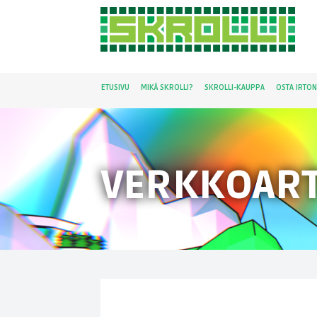
ETUSIVU
MIKÄ SKROLLI?
SKROLLI-KAUPPA
OSTA IRTO
VERKKOART