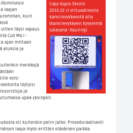
n
Illuminatus
Copy-kopio Skrolli
ia laajan
2016.1E:n virtuaalisesta
uuremman, kuin
kansilevykkeestä alla
ässä
(kansilevykkeen kyselemä
sitten täysi vapaus
salasana: hauling).
llä Cod Mk.I -
ta ajan mittaan
ä aluksia ja
 kuitenkin merkkejä
kästään
ille voisi
neetoilta löytyisi
ivuoristoja ja
iutumassa upea yksinpeli.
oukosta oli kuitenkin pelin jatko. Proseduraalisesti
mäisen laaja myös erittäin eläväinen paikka.