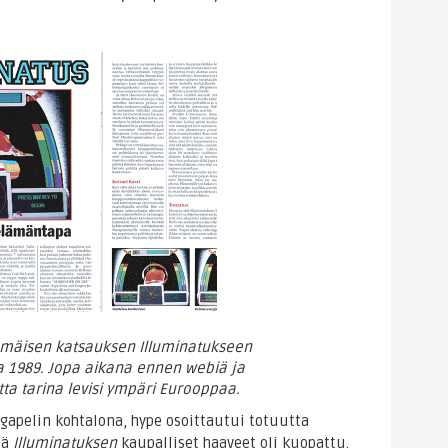
immäisen katsauksen Illuminatukseen
a 1989. Jopa aikana ennen webiä ja
ta tarina levisi ympäri Eurooppaa.
apelin kohtalona, hype osoittautui totuutta
sä
Illuminatuksen
kaupalliset haaveet oli kuopattu.