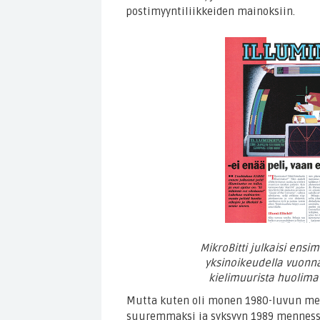
postimyyntiliikkeiden mainoksiin.
MikroBitti julkaisi ens
yksinoikeudella vuonn
kielimuurista huolimat
Mutta kuten oli monen 1980-luvun meg
suuremmaksi ja syksyyn 1989 mennes