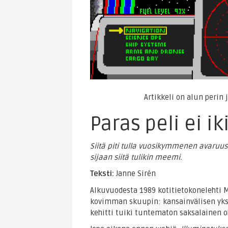
Artikkeli on alun perin
Paras peli ei ik
Siitä piti tulla vuosikymmenen avaruu
sijaan siitä tulikin meemi.
Teksti:
Janne Sirén
Alkuvuodesta 1989 kotitietokonelehti M
kovimman skuupin: kansainvälisen yk
kehitti tuiki tuntematon saksalainen o