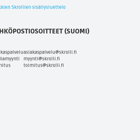
kien Skrollien sisällysluettelo
HKÖPOSTIOSOITTEET (SUOMI)
akaspalvelu
asiakaspalvelu@skrolli.fi
iamyynti
myynti@skrolli.fi
mitus
toimitus@skrolli.fi