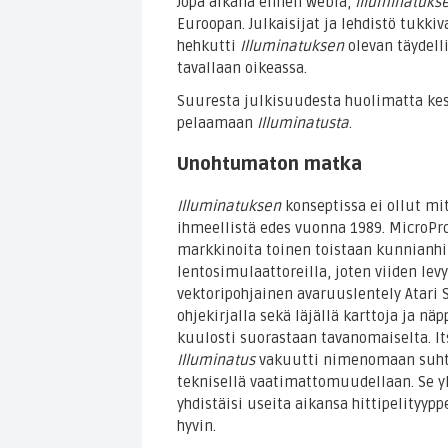
Jopa aikana ennen webiä,
Illuminatuks
Euroopan. Julkaisijat ja lehdistö tukkiv
hehkutti
Illuminatuksen
olevan täydelli
tavallaan oikeassa.
Suuresta julkisuudesta huolimatta kest
pelaamaan
Illuminatusta
.
Unohtumaton matka
Illuminatuksen
konseptissa ei ollut mi
ihmeellistä edes vuonna 1989. MicroPro
markkinoita toinen toistaan kunnian
lentosimulaattoreilla, joten viiden lev
vektoripohjainen avaruuslentely Atari S
ohjekirjalla sekä läjällä karttoja ja nä
kuulosti suorastaan tavanomaiselta. It
Illuminatus
vakuutti nimenomaan suhte
teknisellä vaatimattomuudellaan. Se y
yhdistäisi useita aikansa hittipelityyppe
hyvin.