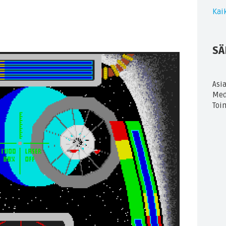
Kaik
SÄ
Asi
Med
Toi