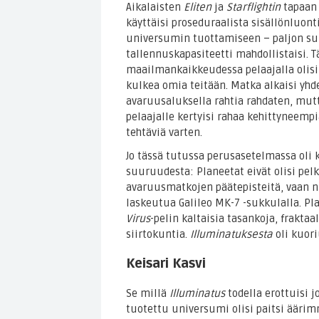
Aikalaisten
Eliten
ja
Starflightin
tapaa
käyttäisi proseduraalista sisällönluont
universumin tuottamiseen – paljon s
tallennuskapasiteetti mahdollistaisi. T
maailmankaikkeudessa pelaajalla olisi 
kulkea omia teitään. Matka alkaisi yhde
avaruusaluksella rahtia rahdaten, mut
pelaajalle kertyisi rahaa kehittyneempi
tehtäviä varten.
Jo tässä tutussa perusasetelmassa oli
suuruudesta: Planeetat eivät olisi pel
avaruusmatkojen päätepisteitä, vaan ni
laskeutua Galileo MK-7 -sukkulalla. Pla
Virus
-pelin kaltaisia tasankoja, fraktaal
siirtokuntia.
Illuminatuksesta
oli kuor
Keisari Kasvi
Se millä
Illuminatus
todella erottuisi j
tuotettu universumi olisi paitsi äärim