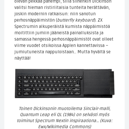
olevan pekkaa pahempi, sillä siihenkin Dickinson
valitsi hieman ristiriitaisia tunteita herättävän,
joskin modernin ratkaisun: niin sanotun
perhosnäppäimistön (
butterfly keyboard
). ZX
Spectrumin alkuperäistä kumista näppäimistöä
moitittiin jumiin jääneistä painalluksista ja
samassa hengessä perhosnäppäimistöt ovat olleet
viime vuodet otsikoissa Applen kannettavissa –
jumiutuneista nappuloistaan… Mutta hyvältä se
näyttää!
Toinen Dickinsonin muotoilema Sinclair-malli,
Quantum Leap eli QL (1984) on selvästi myös
toiminut Spectrum Nextin inspiraationa… (Kuva:
Ewx/Wikimedia Commons)