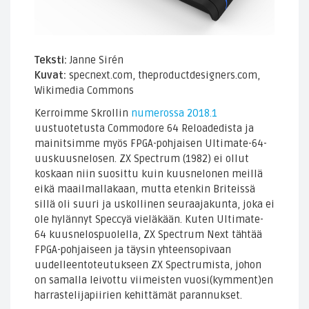
Teksti:
Janne Sirén
Kuvat:
specnext.com, theproductdesigners.com,
Wikimedia Commons
Kerroimme Skrollin
numerossa 2018.1
uustuotetusta Commodore 64 Reloadedista ja
mainitsimme myös FPGA-pohjaisen Ultimate-64-
uuskuusnelosen. ZX Spectrum (1982) ei ollut
koskaan niin suosittu kuin kuusnelonen meillä
eikä maailmallakaan, mutta etenkin Briteissä
sillä oli suuri ja uskollinen seuraajakunta, joka ei
ole hylännyt Speccyä vieläkään. Kuten Ultimate-
64 kuusnelospuolella, ZX Spectrum Next tähtää
FPGA-pohjaiseen ja täysin yhteensopivaan
uudelleentoteutukseen ZX Spectrumista, johon
on samalla leivottu viimeisten vuosi(kymment)en
harrastelijapiirien kehittämät parannukset.