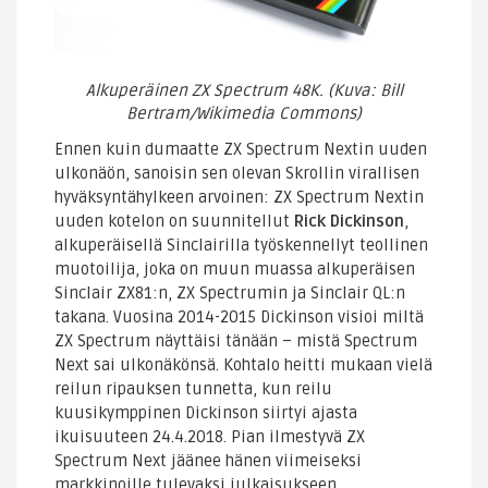
Alkuperäinen ZX Spectrum 48K. (Kuva: Bill
Bertram/Wikimedia Commons)
Ennen kuin dumaatte ZX Spectrum Nextin uuden
ulkonäön, sanoisin sen olevan Skrollin virallisen
hyväksyntähylkeen arvoinen: ZX Spectrum Nextin
uuden kotelon on suunnitellut
Rick Dickinson
,
alkuperäisellä Sinclairilla työskennellyt teollinen
muotoilija, joka on muun muassa alkuperäisen
Sinclair ZX81:n, ZX Spectrumin ja Sinclair QL:n
takana. Vuosina 2014-2015 Dickinson visioi miltä
ZX Spectrum näyttäisi tänään – mistä Spectrum
Next sai ulkonäkönsä. Kohtalo heitti mukaan vielä
reilun ripauksen tunnetta, kun reilu
kuusikymppinen Dickinson siirtyi ajasta
ikuisuuteen 24.4.2018. Pian ilmestyvä ZX
Spectrum Next jäänee hänen viimeiseksi
markkinoille tulevaksi julkaisukseen.