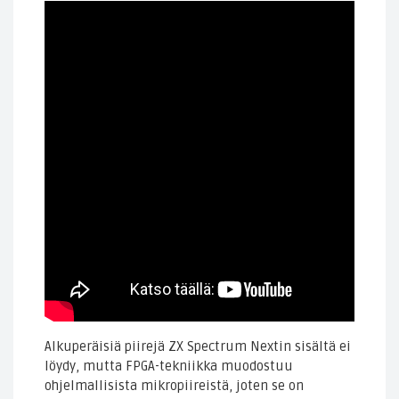
Alkuperäisiä piirejä ZX Spectrum Nextin sisältä ei
löydy, mutta FPGA-tekniikka muodostuu
ohjelmallisista mikropiireistä, joten se on