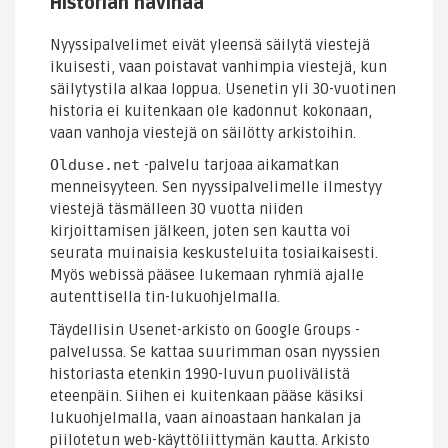
Historian havinaa
Nyyssipalvelimet eivät yleensä säilytä viestejä
ikuisesti, vaan poistavat vanhimpia viestejä, kun
säilytystila alkaa loppua. Usenetin yli 30-vuotinen
historia ei kuitenkaan ole kadonnut kokonaan,
vaan vanhoja viestejä on säilötty arkistoihin.
Olduse.net
-palvelu tarjoaa aikamatkan
menneisyyteen. Sen nyyssipalvelimelle ilmestyy
viestejä täsmälleen 30 vuotta niiden
kirjoittamisen jälkeen, joten sen kautta voi
seurata muinaisia keskusteluita tosiaikaisesti.
Myös webissä pääsee lukemaan ryhmiä ajalle
autenttisella tin-lukuohjelmalla.
Täydellisin Usenet-arkisto on Google Groups -
palvelussa. Se kattaa suurimman osan nyyssien
historiasta etenkin 1990-luvun puolivälistä
eteenpäin. Siihen ei kuitenkaan pääse käsiksi
lukuohjelmalla, vaan ainoastaan hankalan ja
piilotetun web-käyttöliittymän kautta. Arkisto