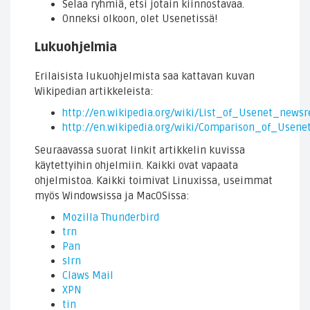
Selaa ryhmiä, etsi jotain kiinnostavaa.
Onneksi olkoon, olet Usenetissä!
Lukuohjelmia
Erilaisista lukuohjelmista saa kattavan kuvan
Wikipedian artikkeleista:
http://en.wikipedia.org/wiki/List_of_Usenet_newsr
http://en.wikipedia.org/wiki/Comparison_of_Usen
Seuraavassa suorat linkit artikkelin kuvissa
käytettyihin ohjelmiin. Kaikki ovat vapaata
ohjelmistoa. Kaikki toimivat Linuxissa, useimmat
myös Windowsissa ja MacOSissa:
Mozilla Thunderbird
trn
Pan
slrn
Claws Mail
XPN
tin