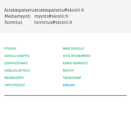
Asiakaspalvelu
asiakaspalvelu@skrolli.fi
Mediamyynti
myynti@skrolli.fi
Toimitus
toimitus@skrolli.fi
ETUSIVU
MIKÄ SKROLLI?
SKROLLI-KAUPPA
OSTA IRTONUMERO
LEHTIPISTEHAKU
KAIKKI NUMEROT
SISÄLLYSLUETTELO
NOSTOT
MEDIAKORTTI
TAPAHTUMAT
YHTEYSTIEDOT
ENGLISH