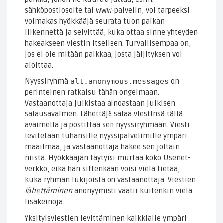
sähköpostiosoite tai www-palvelin, voi tarpeeksi
voimakas hyökkääjä seurata tuon paikan
liikennettä ja selvittää, kuka ottaa sinne yhteyden
hakeakseen viestin itselleen. Turvallisempaa on,
jos ei ole mitään paikkaa, josta jäljityksen voi
aloittaa.
Nyyssiryhmä
alt.anonymous.messages
on
perinteinen ratkaisu tähän ongelmaan.
Vastaanottaja julkistaa ainoastaan julkisen
salausavaimen. Lähettäjä salaa viestinsä tällä
avaimella ja postittaa sen nyyssiryhmään. Viesti
levitetään tuhansille nyyssipalvelimille ympäri
maailmaa, ja vastaanottaja hakee sen joltain
niistä. Hyökkääjän täytyisi murtaa koko Usenet-
verkko, eikä hän sittenkään voisi vielä tietää,
kuka ryhmän lukijoista on vastaanottaja. Viestien
lähettäminen
anonyymisti vaatii kuitenkin vielä
lisäkeinoja.
Yksityisviestien levittäminen kaikkialle ympäri