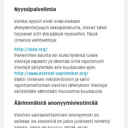
Nyyssipalvelimia
Vaikka nyyssit eivät enää olekaan
yhteydentarjoajin vakiopalveluita, monet tahot
tarjoavat silti yhä pääsyä nyysseihin. Tässä
ilmaisia vaihtoehtoja:
http://aioe.org/
Palvelimen kautta voi kuka hyvänsä lukea
viestejä vapaasti ja lähettää niitä rajoitetusti.
Viestejä säilytetään alle kuukauden ajan.
http://www.eternal-september.org/
Vaatii ilmaisen rekisteröinnin ja sallii
rajoittamattoman viestien lähetyksen. Viestejä
säilytetään vähintään muutamia kuukausia.
Äärimmäistä anonyymiviestintää
Viestien vastaanottaminen anonyymisti on
vaikeaa. Jos viesteillä on jokin julkisesti nimetty
paikka, johon ne kuuluu jättää, esim.