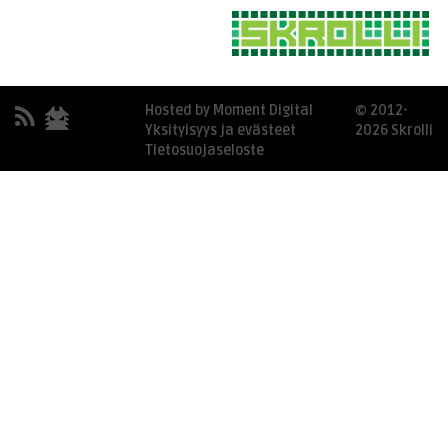
Hosted by Moment Digital
© 2012-
Yksityisyys ja evästeet
2026 Skrolli
Tietosuojaseloste