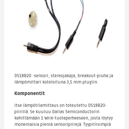
DS18B20 -sensori, stereojakaja, breakout-piuha ja
lämpömittari koteloituna 3,5 mm plugiin.
Komponentit
Itse lämpötilamittaus on toteutettu DS18B20-
piirillä. Se kuuluu Dallas Semiconductorin
kehittämään 1-Wire-tuoteperheeseen, josta löytyy
monenlaisia pieniä sensoripiirejä. Tyypillisimpiä