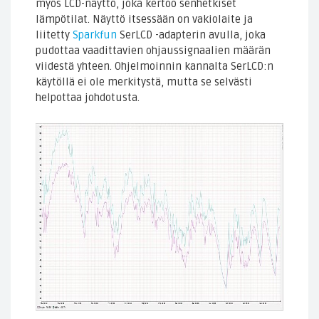
myös LCD-näyttö, joka kertoo senhetkiset
lämpötilat. Näyttö itsessään on vakiolaite ja
liitetty
Sparkfun
SerLCD -adapterin avulla, joka
pudottaa vaadittavien ohjaussignaalien määrän
viidestä yhteen. Ohjelmoinnin kannalta SerLCD:n
käytöllä ei ole merkitystä, mutta se selvästi
helpottaa johdotusta.