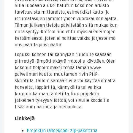
Sillä luodaan aluksi halutun kokoinen arkisto
tarvittavista mittareista, esimerkiksi katto- ja
istumatasojen lämmöt yhden vuorokauden ajalta.
Tämän jälkeen tietoja päivitetään sitä mukaa kun
niitä syntyy. Rrdtool huolehtii myös aikaleimojen
keräämisestä, joten ei haittaa vaikka järjestelmä
olisi välillä pois päältä.
Lopuksi koneen tai kännykän ruudulle saadaan
piirrettyä lämpötilakäyrä rrdtoolia käyttäen. Olen
kokenut helpoimmaksi tehdä tämän www-
palvelimen kautta muutaman rivin PHP-
skriptillä. Tällöin samaa sivua voi käyttää omalta
koneelta, läppäriltä, kännykältä tai vaikka
kumminkaiman tabletilta. Kun projektin
jälkeinen tylsyys yllättää, voi sivulle koodailla
lisää animaatioita ja hienouksia.
Linkkejä
Projektin lähdekoodi zip-pakettina