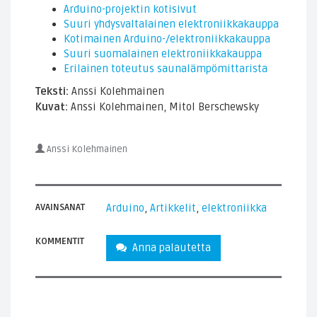
Arduino-projektin kotisivut
Suuri yhdysvaltalainen elektroniikkakauppa
Kotimainen Arduino-/elektroniikkakauppa
Suuri suomalainen elektroniikkakauppa
Erilainen toteutus saunalämpömittarista
Teksti:
Anssi Kolehmainen
Kuvat:
Anssi Kolehmainen, Mitol Berschewsky
Anssi Kolehmainen
AVAINSANAT
Arduino
,
Artikkelit
,
elektroniikka
KOMMENTIT
Anna palautetta