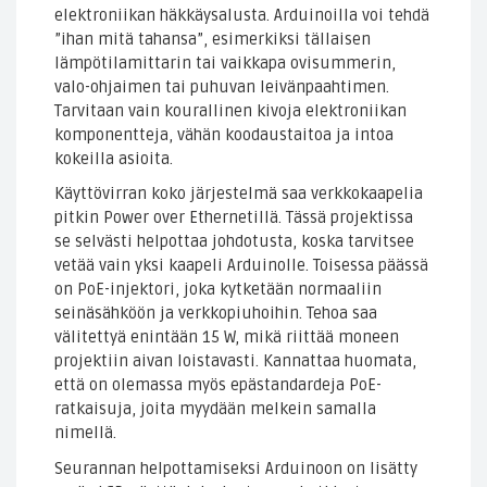
elektroniikan häkkäysalusta. Arduinoilla voi tehdä
”ihan mitä tahansa”, esimerkiksi tällaisen
lämpötilamittarin tai vaikkapa ovisummerin,
valo-ohjaimen tai puhuvan leivänpaahtimen.
Tarvitaan vain kourallinen kivoja elektroniikan
komponentteja, vähän koodaustaitoa ja intoa
kokeilla asioita.
Käyttövirran koko järjestelmä saa verkkokaapelia
pitkin Power over Ethernetillä. Tässä projektissa
se selvästi helpottaa johdotusta, koska tarvitsee
vetää vain yksi kaapeli Arduinolle. Toisessa päässä
on PoE-injektori, joka kytketään normaaliin
seinäsähköön ja verkkopiuhoihin. Tehoa saa
välitettyä enintään 15 W, mikä riittää moneen
projektiin aivan loistavasti. Kannattaa huomata,
että on olemassa myös epästandardeja PoE-
ratkaisuja, joita myydään melkein samalla
nimellä.
Seurannan helpottamiseksi Arduinoon on lisätty