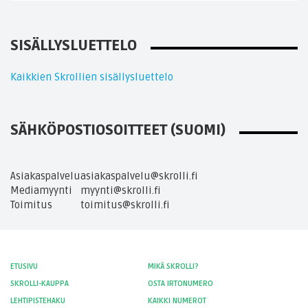
SISÄLLYSLUETTELO
Kaikkien Skrollien sisällysluettelo
SÄHKÖPOSTIOSOITTEET (SUOMI)
Asiakaspalvelu
asiakaspalvelu@skrolli.fi
Mediamyynti
myynti@skrolli.fi
Toimitus
toimitus@skrolli.fi
ETUSIVU
MIKÄ SKROLLI?
SKROLLI-KAUPPA
OSTA IRTONUMERO
LEHTIPISTEHAKU
KAIKKI NUMEROT