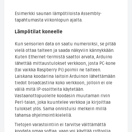
Esimerkki saunan lämpötiloista Assembly-
tapahtumasta viikonlopun ajalta.
Lämpötilat koneelle
Kun sensorien data on saatu numeroiksi, se pitää
vielä ottaa talteen ja saada näkyviin kännykkään.
Kuten Ethernet-termistä saattoi arvata, Arduino
lähettää mittaustulokset verkkoon, josta PC-kone
(tai vaikka Raspberry Pi) poimii ne talteen.
Laiskana koodarina laitoin Arduinon lähettämään
tiedot broadcastina koko verkkoon, jolloin ei ole
väliä mitä IP-osoitteita käytetään.
Vastaanottopuolelle koodasin muutaman rivin
Perl-taian, joka kuuntelee verkkoa ja kirjoittaa
tulokset ylös. Sama onnistuisi melkein millä
tahansa ohjelmointikielellä.
Tietojen varastointiin ei tarvitse välttämättä
koodata omaa softaa, vaan voi käyttää rrdtoolia.