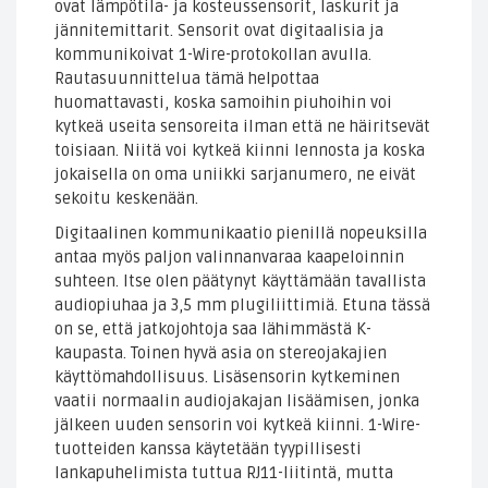
ovat lämpötila- ja kosteussensorit, laskurit ja
jännitemittarit. Sensorit ovat digitaalisia ja
kommunikoivat 1-Wire-protokollan avulla.
Rautasuunnittelua tämä helpottaa
huomattavasti, koska samoihin piuhoihin voi
kytkeä useita sensoreita ilman että ne häiritsevät
toisiaan. Niitä voi kytkeä kiinni lennosta ja koska
jokaisella on oma uniikki sarjanumero, ne eivät
sekoitu keskenään.
Digitaalinen kommunikaatio pienillä nopeuksilla
antaa myös paljon valinnanvaraa kaapeloinnin
suhteen. Itse olen päätynyt käyttämään tavallista
audiopiuhaa ja 3,5 mm plugiliittimiä. Etuna tässä
on se, että jatkojohtoja saa lähimmästä K-
kaupasta. Toinen hyvä asia on stereojakajien
käyttömahdollisuus. Lisäsensorin kytkeminen
vaatii normaalin audiojakajan lisäämisen, jonka
jälkeen uuden sensorin voi kytkeä kiinni. 1-Wire-
tuotteiden kanssa käytetään tyypillisesti
lankapuhelimista tuttua RJ11-liitintä, mutta