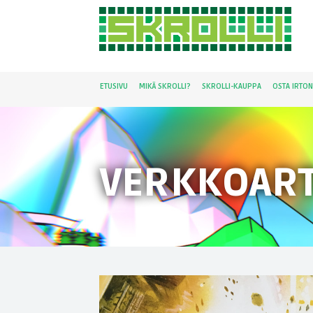
ETUSIVU
MIKÄ SKROLLI?
SKROLLI-KAUPPA
OSTA IRTO
VERKKOART