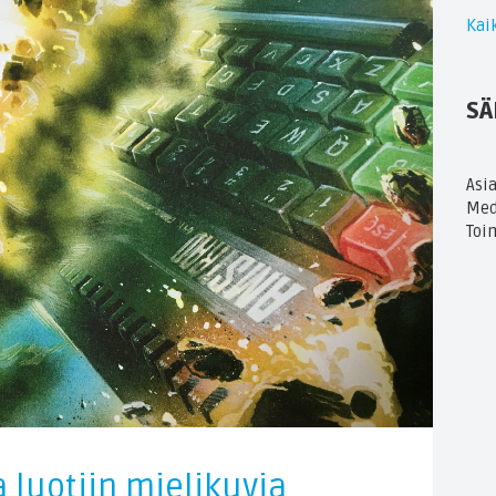
Kaik
SÄ
Asi
Med
Toi
a luotiin mielikuvia