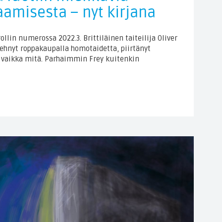
aamisesta – nyt kirjana
ollin numerossa 2022.3. Brittiläinen taiteilija Oliver
ehnyt roppakaupalla homotaidetta, piirtänyt
 vaikka mitä. Parhaimmin Frey kuitenkin