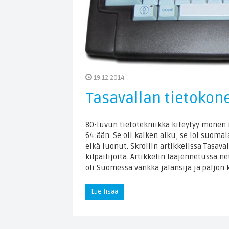
19.12.2014
Tasavallan tietokon
80-luvun tietotekniikka kiteytyy monen
64:ään. Se oli kaiken alku, se loi suomal
eikä luonut. Skrollin artikkelissa Tasav
kilpailijoita. Artikkelin laajennetussa n
oli Suomessa vankka jalansija ja paljon k
Lue lisää