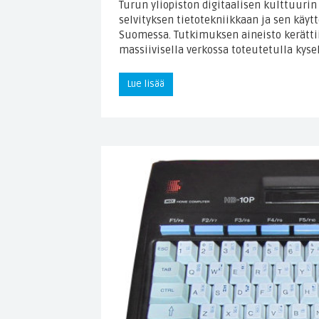
Turun yliopiston digitaalisen kulttuuri
selvityksen tietotekniikkaan ja sen käyt
Suomessa. Tutkimuksen aineisto kerättiin
massiivisella verkossa toteutetulla kyse
Lue lisää