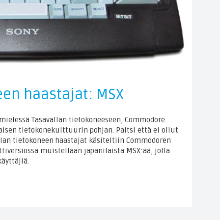
een haastajat: MSX
 mielessä Tasavallan tietokoneeseen, Commodore
aisen tietokonekulttuurin pohjan. Paitsi että ei ollut
allan tietokoneen haastajat käsiteltiin Commodoren
ettiversiossa muistellaan japanilaista MSX:ää, jolla
äyttäjiä.