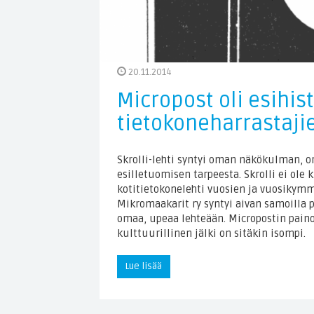
20.11.2014
Micropost oli esihist
tietokoneharrastaji
Skrolli-lehti syntyi oman näkökulman, o
esilletuomisen tarpeesta. Skrolli ei ole
kotitietokonelehti vuosien ja vuosikym
Mikromaakarit ry syntyi aivan samoilla pe
omaa, upeaa lehteään. Micropostin paino
kulttuurillinen jälki on sitäkin isompi.
Lue lisää