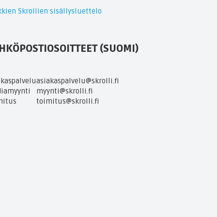
kien Skrollien sisällysluettelo
HKÖPOSTIOSOITTEET (SUOMI)
akaspalvelu
asiakaspalvelu@skrolli.fi
iamyynti
myynti@skrolli.fi
mitus
toimitus@skrolli.fi